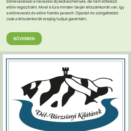
Előnevezéssel a nevezési díj kedvezményes, de nem kötelező
előre regisztrálni. Mivel a túra minden távján létszámkorlát van, így
a előnevezés és előre fizetés javasolt. Díjazást és szolgáltatást
csak a létszámkorlát erejéig tudjuk garantálni.
BŐVEBBEN