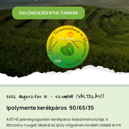
ELŐNEVEZÉS BTHE TÚRÁKRA
2026. augusztus 15. - szombat (VÁLTOZÁS!)
Ipolymente kerékpáros 90/65/35
A BTHE jelenleg egyetlen kerékpáros teljesítménytúrája. A
Börzsöny nyugati lábánál az Ipoly völgyének mindkét oldalát érinti