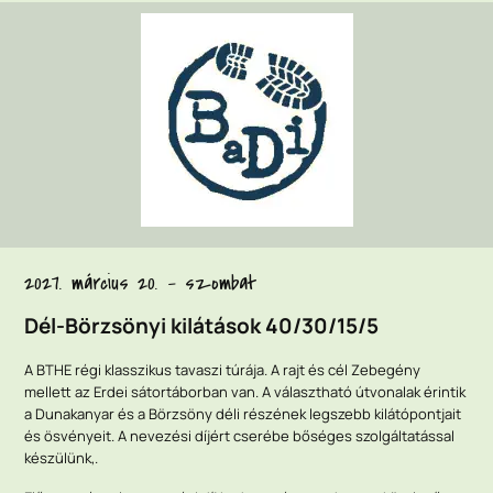
2027. március 20. - szombat
Dél-Börzsönyi kilátások 40/30/15/5
A BTHE régi klasszikus tavaszi túrája. A rajt és cél Zebegény
mellett az Erdei sátortáborban van. A választható útvonalak érintik
a Dunakanyar és a Börzsöny déli részének legszebb kilátópontjait
és ösvényeit. A nevezési díjért cserébe bőséges szolgáltatással
készülünk,.