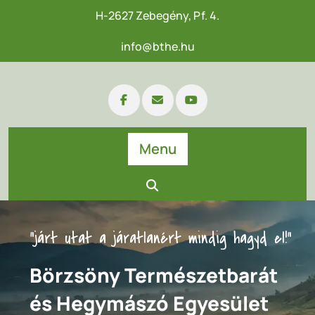
H-2627 Zebegény, Pf. 4.
info@bthe.hu
Menu
"járt utat a járatlanért mindig hagyd el!"
Börzsöny Természetbarát
és Hegymászó Egyesület