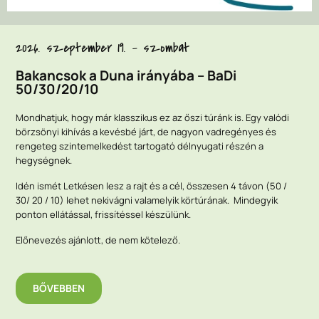
2026. szeptember 19. - szombat
Bakancsok a Duna irányába – BaDi
50/30/20/10
Mondhatjuk, hogy már klasszikus ez az őszi túránk is. Egy valódi
börzsönyi kihívás a kevésbé járt, de nagyon vadregényes és
rengeteg szintemelkedést tartogató délnyugati részén a
hegységnek.
Idén ismét Letkésen lesz a rajt és a cél, összesen 4 távon (50 /
30/ 20 / 10) lehet nekivágni valamelyik körtúrának. Mindegyik
ponton ellátással, frissítéssel készülünk.
Előnevezés ajánlott, de nem kötelező.
BŐVEBBEN