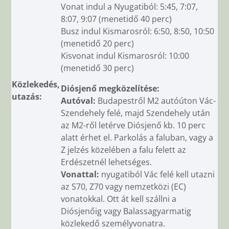
Vonat indul a Nyugatiból: 5:45, 7:07,
8:07, 9:07 (menetidő 40 perc)
Busz indul Kismarosról: 6:50, 8:50, 10:50
(menetidő 20 perc)
Kisvonat indul Kismarosról: 10:00
(menetidő 30 perc)
Közlekedés,
Diósjenő megközelítése:
utazás:
Autóval:
Budapestről M2 autóúton Vác-
Szendehely felé, majd Szendehely után
az M2-ről letérve Diósjenő kb. 10 perc
alatt érhet el. Parkolás a faluban, vagy a
Z jelzés közelében a falu felett az
Erdészetnél lehetséges.
Vonattal:
nyugatiból Vác felé kell utazni
az S70, Z70 vagy nemzetközi (EC)
vonatokkal. Ott át kell szállni a
Diósjenőig vagy Balassagyarmatig
közlekedő személyvonatra.