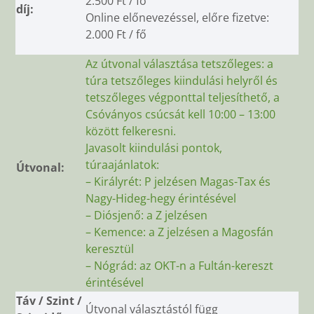
2.500 Ft / fő
díj:
Online előnevezéssel, előre fizetve:
2.000 Ft / fő
Az útvonal választása tetszőleges: a
túra tetszőleges kiindulási helyről és
tetszőleges végponttal teljesíthető, a
Csóványos csúcsát kell 10:00 – 13:00
között felkeresni.
Javasolt kiindulási pontok,
túraajánlatok:
Útvonal:
– Királyrét: P jelzésen Magas-Tax és
Nagy-Hideg-hegy érintésével
– Diósjenő: a Z jelzésen
– Kemence: a Z jelzésen a Magosfán
keresztül
– Nógrád: az OKT-n a Fultán-kereszt
érintésével
Táv / Szint /
Útvonal választástól függ