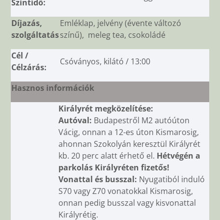
Szintidő:
Díjazás,
Emléklap, jelvény (évente változó
szolgáltatás
színű), meleg tea, csokoládé
Cél /
Csóványos, kilátó / 13:00
Célzárás:
Hasznos információk
Királyrét megközelítése:
Autóval:
Budapestről M2 autóúton
Vácig, onnan a 12-es úton Kismarosig,
ahonnan Szokolyán keresztül Királyrét
kb. 20 perc alatt érhető el.
Hétvégén a
parkolás Királyréten fizetős!
Vonattal és busszal:
Nyugatiból induló
S70 vagy Z70 vonatokkal Kismarosig,
onnan pedig busszal vagy kisvonattal
Királyrétig.