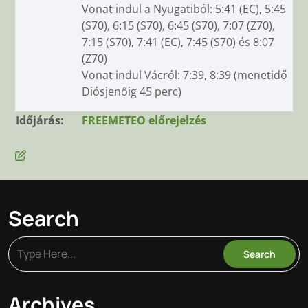
Vonat indul a Nyugatiból: 5:41 (EC), 5:45
(S70), 6:15 (S70), 6:45 (S70), 7:07 (Z70),
7:15 (S70), 7:41 (EC), 7:45 (S70) és 8:07
(Z70)
Vonat indul Vácról: 7:39, 8:39 (menetidő
Diósjenőig 45 perc)
Időjárás:
FREEMETEO előrejelzés
Search
Archives