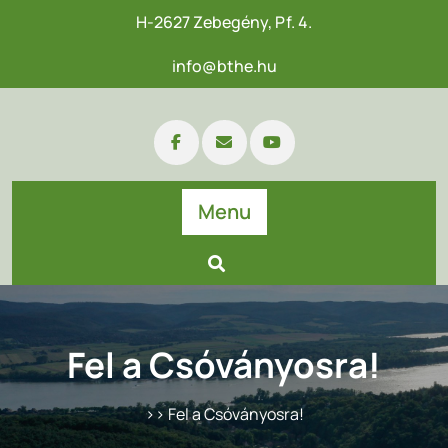
H-2627 Zebegény, Pf. 4.
info@bthe.hu
Menu
Fel a Csóványosra!
>> Fel a Csóványosra!