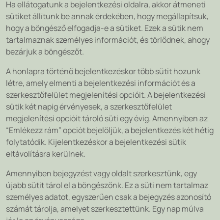
Ha ellátogatunk a bejelentkezési oldalra, akkor átmeneti
sütiket állítunk be annak érdekében, hogy megállapítsuk,
hogy a böngésző elfogadja-e a sütiket. Ezek a sütik nem
tartalmaznak személyes információt, és törlődnek, ahogy
bezárjuk a böngészőt.
A honlapra történő bejelentkezéskor több sütit hozunk
létre, amely elmenti a bejelentkezési információt és a
szerkesztőfelület megjelenítési opcióit. A bejelentkezési
sütik két napig érvényesek, a szerkesztőfelület
megjelenítési opcióit tároló süti egy évig. Amennyiben az
“Emlékezz rám” opciót bejelöljük, a bejelentkezés két hétig
folytatódik. Kijelentkezéskor a bejelentkezési sütik
eltávolításra kerülnek.
Amennyiben bejegyzést vagy oldalt szerkesztünk, egy
újabb sütit tárol el a böngészőnk. Ez a süti nem tartalmaz
személyes adatot, egyszerűen csak a bejegyzés azonosító
számát tárolja, amelyet szerkesztettünk. Egy nap múlva