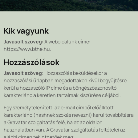
Kik vagyunk
Javasolt szöveg:
A weboldalunk címe:
https://www.bthe.hu.
Hozzászólások
Javasolt szöveg:
Hozzászólás beküldésekor a
hozzászólási űrlapban megadottakon kívül begyűjtésre
kerül a hozzászóló IP címe és a böngészőazonosító
karakterlánc a kéretlen tartalmak kiszűrése céljából.
Egy személytelenített, az e-mail címből előállított
karakterlánc (hashnek szokás nevezni) kerül továbbításra
a Gravatar szolgáltatás felé, ha ez az oldalon
használatban van. A Gravatar szolgáltatás feltételei az
alábbi címen tekinthetőek meg: