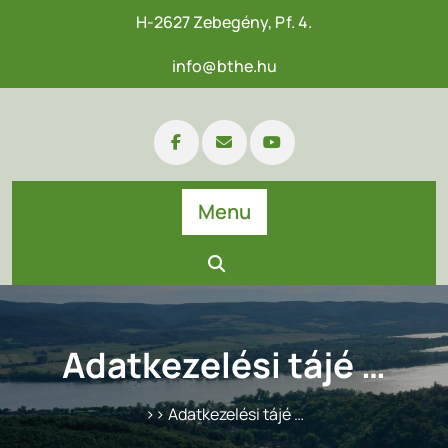
Skip
H-2627 Zebegény, Pf. 4.
to
content
info@bthe.hu
Menu
Adatkezelési tájé …
>> Adatkezelési tájé …