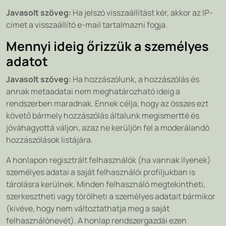
Javasolt szöveg:
Ha jelszó visszaállítást kér, akkor az IP-
címet a visszaállító e-mail tartalmazni fogja.
Mennyi ideig őrizzük a személyes
adatot
Javasolt szöveg:
Ha hozzászólunk, a hozzászólás és
annak metaadatai nem meghatározható ideig a
rendszerben maradnak. Ennek célja, hogy az összes ezt
követő bármely hozzászólás általunk megismertté és
jóváhagyottá váljon, azaz ne kerüljön fel a moderálandó
hozzászólások listájára.
A honlapon regisztrált felhasználók (ha vannak ilyenek)
személyes adatai a saját felhasználói profiljukban is
tárolásra kerülnek. Minden felhasználó megtekintheti,
szerkesztheti vagy törölheti a személyes adatait bármikor
(kivéve, hogy nem változtathatja meg a saját
felhasználónevét). A honlap rendszergazdái ezen