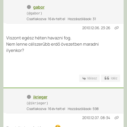
gabor
(@gabor)
Csatlakozva: 16 év telt el
Hozzászólások: 31
2010.12.06. 23:26
Viszont egész héten havazni fog.
Nem lenne célszerűbb erdő övezetben maradni
ilyenkor?
Válasz
Idéz
ikrieger
(@ikrieger)
Csatlakozva: 16 év telt el
Hozzászólások: 598
2010.12.07. 08:34