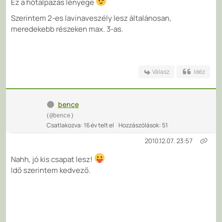
Ez a hótalpazás lényege
Szerintem 2-es lavinaveszély lesz általánosan,
meredekebb részeken max. 3-as.
Válasz
Idéz
bence
(@bence)
Csatlakozva: 16 év telt el
Hozzászólások: 51
2010.12.07. 23:57
Nahh, jó kis csapat lesz!
Idő szerintem kedvező.