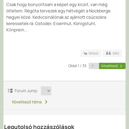
Csak hogy bonyolítsam a képet egy kicsit, van még
ötletem. Régóta tervezek egy hétvégét a Nockberge
hegyei közé. Kedvcsinálónak az ajánlott csúcsokra
keressetek rá: Gstoder, Eisenhut, Königstuhl,
Kilnprein...
Válasz
Idéz
Oldal 1 / 33
Következő
Forum Jump:
Következő téma
Legutolsó hozzászólások