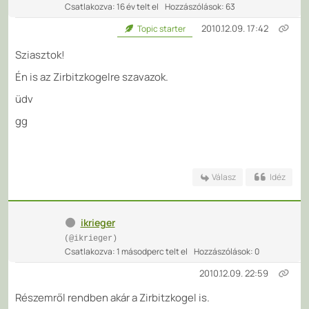
Csatlakozva: 16 év telt el
Hozzászólások: 63
2010.12.09. 17:42
Topic starter
Sziasztok!
Én is az Zirbitzkogelre szavazok.
üdv
gg
Válasz
Idéz
ikrieger
(@ikrieger)
Csatlakozva: 1 másodperc telt el
Hozzászólások: 0
2010.12.09. 22:59
Részemről rendben akár a Zirbitzkogel is.