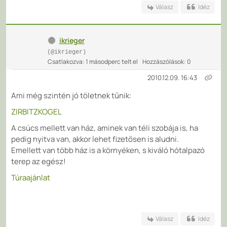
Válasz
Idéz
ikrieger
(@ikrieger)
Csatlakozva: 1 másodperc telt el
Hozzászólások: 0
2010.12.09. 16:43
Ami még szintén jó töletnek tűnik:
ZIRBITZKOGEL
A csúcs mellett van ház, aminek van téli szobája is, ha
pedig nyitva van, akkor lehet fizetősen is aludni.
Emellett van több ház is a környéken, s kiváló hótalpazó
terep az egész!
Túraajánlat
Válasz
Idéz