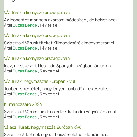
VÁ: Túrák a környező országokban
Az időpontot már nem akartam módosítani, de helyszínnek...
Által
Buzás Bence
,
1 év telt el
VÁ: Túrák a környező országokban
Sziasztok! Várunk titeket Kilimandzsáró élménybeszámol...
Által
Buzás Bence
,
1 év telt el
VÁ: Túrák a környező országokban
Igaz, messze volt kicsit, de Spanyolországban jártunk n...
Által
Buzás Bence
,
3 év telt el
VÁ: Túrák, hegymászás Európán kívül
Többen is kértétek, hogy legyen több idő a felkészülésr...
Által
Buzás Bence
,
3 év telt el
Kilimandzsáró 2024
Sziasztok! Várom minden kedves kalandra vágyó társamat...
Által
Buzás Bence
,
3 év telt el
Válasz: Túrák, hegymászás Európán kívül
Sziasztok! Tartunk egy úti beszámolót az idei iráni ka...