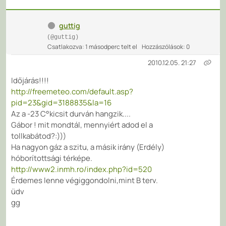
guttig
(@guttig)
Csatlakozva: 1 másodperc telt el
Hozzászólások: 0
2010.12.05. 21:27
Időjárás!!!!
http://freemeteo.com/default.asp?
pid=23&gid=3188835&la=16
Az a -23 C°kicsit durván hangzik....
Gábor ! mit mondtál, mennyiért adod el a
tollkabátod?:)))
Ha nagyon gáz a szitu, a másik irány (Erdély)
hóborítottsági térképe.
http://www2.inmh.ro/index.php?id=520
Érdemes lenne végiggondolni,mint B terv.
üdv
gg