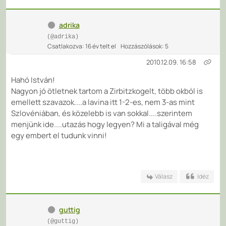
adrika
(@adrika)
Csatlakozva: 16 év telt el
Hozzászólások: 5
2010.12.09. 16:58
Hahó István!
Nagyon jó ötletnek tartom a Zirbitzkogelt, több okból is
emellett szavazok....a lavina itt 1-2-es, nem 3-as mint
Szlovéniában, és közelebb is van sokkal....szerintem
menjünk ide....utazás hogy legyen? Mi a taligával még
egy embert el tudunk vinni!
Válasz
Idéz
guttig
(@guttig)