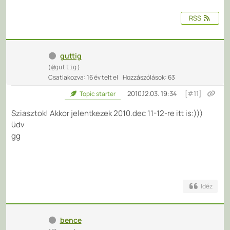
RSS
guttig
(@guttig)
Csatlakozva: 16 év telt el
Hozzászólások: 63
2010.12.03. 19:34
[#11]
Topic starter
Sziasztok! Akkor jelentkezek 2010.dec 11-12-re itt is:)))
üdv
gg
Idéz
bence