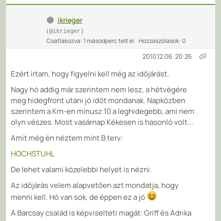
ikrieger
(@ikrieger)
Csatlakozva: 1 másodperc telt el
Hozzászólások: 0
2010.12.06. 20:26
Ezért írtam, hogy figyelni kell még az időjárást.
Nagy hó addig már szerintem nem lesz, a hétvégére
meg hidegfront utáni jó időt mondanak. Napközben
szerintem a Krn-en mínusz 10 a leghidegebb, ami nem
olyn vészes. Most vasárnap Kékesen is hasonló volt...
Amit még én néztem mint B terv:
HOCHSTUHL
De lehet valami közelebbi helyet is nézni.
Az időjárás velem alapvetően azt mondatja, hogy
menni kell. Hó van sok, de éppen ez a jó
A Barcsay család is képviselteti magát: Griff és Adrika