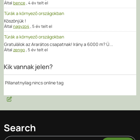
Által
bence
,
4 év telt el
Túrák a környező országokban
Köszönjük !
Által
nagyzo4
,
5 év telt el
Túrák a környező országokban
Gratulálok az Ararátos csapatnak! Irány a 6000 m? Ü...
Által
zengo
,
5 év telt el
Kik vannak jelen?
Pillanatnyilag nincs online tag
Search