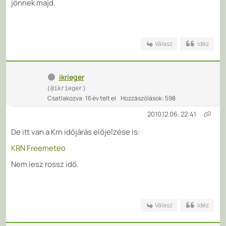
jönnek majd.
Válasz
Idéz
ikrieger
(@ikrieger)
Csatlakozva: 16 év telt el
Hozzászólások: 598
2010.12.06. 22:41
De itt van a Krn időjárás előjelzése is:
KRN Freemeteo
Nem lesz rossz idő.
Válasz
Idéz