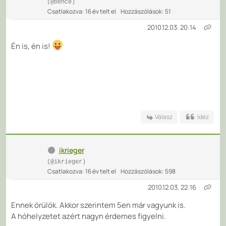
(@bence)
Csatlakozva: 16 év telt el
Hozzászólások: 51
2010.12.03. 20:14
Én is, én is!
Válasz
Idéz
ikrieger
(@ikrieger)
Csatlakozva: 16 év telt el
Hozzászólások: 598
2010.12.03. 22:16
Ennek örülök. Akkor szerintem 5en már vagyunk is.
A hóhelyzetet azért nagyn érdemes figyelni.