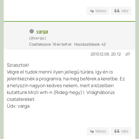
Válasz
Idéz
varga
(@varga)
Csatlakozva: 16 év telt el
Hozzászólások: 42
2010.12.06. 20:12
Sziasztok!
Végre el tudok menni ilyen jellegű túrára, így én is
jelentkeznék a programra, ha még beférek a keretbe. Ez
a helyszín nagyon kedves nekem, mert a közelben
kutattunk Mrzli wrh-n (Rideg-hegy) I. Világháborús
csatatereket.
Üdv: varga
Válasz
Idéz