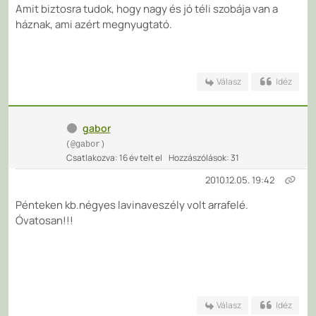
Amit biztosra tudok, hogy nagy és jó téli szobája van a
háznak, ami azért megnyugtató.
Válasz
Idéz
gabor
(@gabor)
Csatlakozva: 16 év telt el
Hozzászólások: 31
2010.12.05. 19:42
Pénteken kb.négyes lavinaveszély volt arrafelé.
Óvatosan!!!
Válasz
Idéz