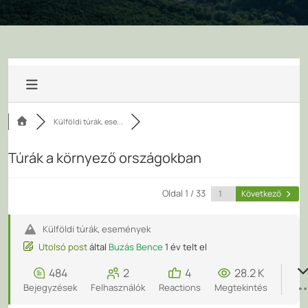
Külföldi túrák, ese...
Túrák a környező országokban
Oldal 1 / 33
Következő
Külföldi túrák, események
Utolsó post
által
Buzás Bence
1 év telt el
484
2
4
28.2 K
Bejegyzések
Felhasználók
Reactions
Megtekintés