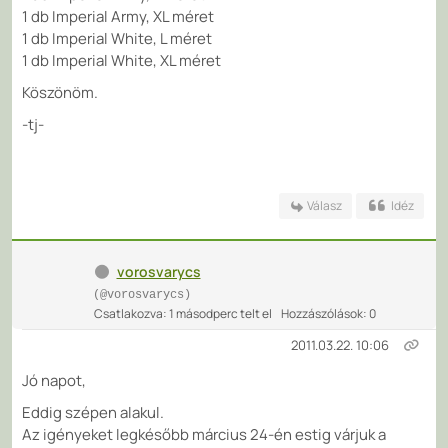
1 db Imperial Army, XL méret
1 db Imperial White, L méret
1 db Imperial White, XL méret
Köszönöm.
-tj-
Válasz
Idéz
vorosvarycs
(@vorosvarycs)
Csatlakozva: 1 másodperc telt el
Hozzászólások: 0
2011.03.22. 10:06
Jó napot,
Eddig szépen alakul.
Az igényeket legkésőbb március 24-én estig várjuk a