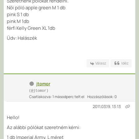
Szeretnénk pólókat rendelni.
Női póló apple green M 1 db
pink S 1 db
pink M 1db
férfi Kelly Green XL 1db
Üdv: Halászék
Válasz
Idéz
jtomor
(@jtomor)
Csatlakozva: 1 másodperc telt el
Hozzászólások: 0
2011.03.19. 13:13
Hello!
Az alábbi pólókat szeretném kérni:
1 db Imperial Army, L méret