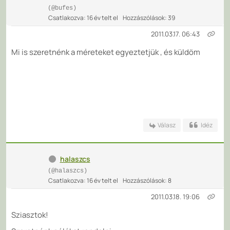
(@bufes)
Csatlakozva: 16 év telt el
Hozzászólások: 39
2011.03.17. 06:43
Mi is szeretnénk a méreteket egyeztetjük , és küldöm
Válasz
Idéz
halaszcs
(@halaszcs)
Csatlakozva: 16 év telt el
Hozzászólások: 8
2011.03.18. 19:06
Sziasztok!