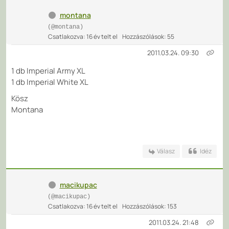
montana
(@montana)
Csatlakozva: 16 év telt el
Hozzászólások: 55
2011.03.24. 09:30
1 db Imperial Army XL
1 db Imperial White XL
Kösz
Montana
Válasz
Idéz
macikupac
(@macikupac)
Csatlakozva: 16 év telt el
Hozzászólások: 153
2011.03.24. 21:48