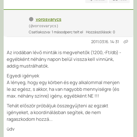
vorosvarycs
(@vorosvarycs)
Csatlakozva: 1 másodperc telt el
Hozzászólások: 0
2011.03.16. 14:31
Az irodában lévő minták is megvehetők (1200,-Ft/db) -
egyébként néhány napon belül vissza kell vinnünk,
addig mustrálhatók.
Egyedi igények
A lényeg, hogy egy körben és egy alkalommal menjen
le az egész, s akkor, ha van nagyobb mennyiségre (és
max. néhány színre) igény, egyébként NE !!!
Tehát először próbáljuk összegyűjteni az egzakt
igényeket, a koordinálásban segítek, de nem
ragaszkodom hozzá...
üdv