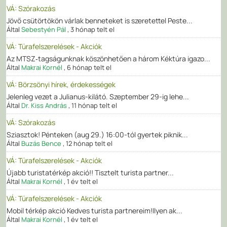
VÁ: Szórakozás
Jövő csütörtökön várlak benneteket is szeretettel Peste...
Által
Sebestyén Pál
,
3 hónap telt el
VÁ: Túrafelszerelések - Akciók
Az MTSZ‑tagságunknak köszönhetően a három Kéktúra igazo...
Által
Makrai Kornél
,
6 hónap telt el
VÁ: Börzsönyi hírek, érdekességek
Jelenleg vezet a Julianus-kilátó. Szeptember 29-ig lehe...
Által
Dr. Kiss András
,
11 hónap telt el
VÁ: Szórakozás
Sziasztok! Pénteken (aug 29.) 16:00-tól gyertek piknik...
Által
Buzás Bence
,
12 hónap telt el
VÁ: Túrafelszerelések - Akciók
Újabb turistatérkép akció!! Tisztelt turista partner...
Által
Makrai Kornél
,
1 év telt el
VÁ: Túrafelszerelések - Akciók
Mobil térkép akció Kedves turista partnereim!Ilyen ak...
Által
Makrai Kornél
,
1 év telt el