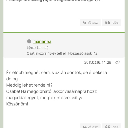
Válasz
Idéz
marianna
(@marianna)
Csatlakozva: 15 év telt el
Hozzászólások: 42
2011.03.16. 14:26
Én előbb megnézném, s aztán döntök, de érdekel a
dolog.
Meddig lehet rendelni?
Csaba! Ha megoldható, akkor vasárnapra hozz
magaddal egyet, megtekintésre. :silly:
Köszönöm!
Válasz
Idéz