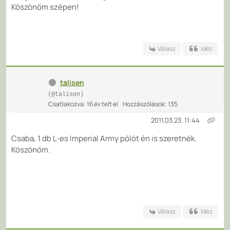
Köszönöm szépen!
Válasz
Idéz
talisen
(@talisen)
Csatlakozva: 16 év telt el
Hozzászólások: 135
2011.03.23. 11:44
Csaba, 1 db L-es Imperial Army pólót én is szeretnék.
Köszönöm.
Válasz
Idéz