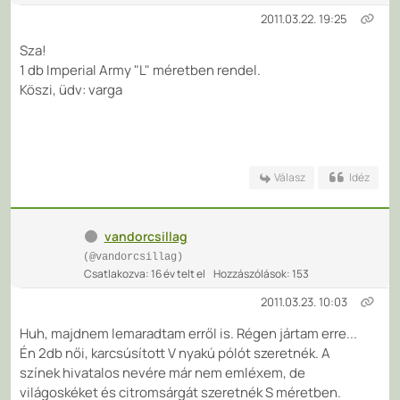
2011.03.22. 19:25
Sza!
1 db Imperial Army "L" méretben rendel.
Köszi, üdv: varga
Válasz
Idéz
vandorcsillag
(@vandorcsillag)
Csatlakozva: 16 év telt el
Hozzászólások: 153
2011.03.23. 10:03
Huh, majdnem lemaradtam erről is. Régen jártam erre...
Én 2db női, karcsúsított V nyakú pólót szeretnék. A
színek hivatalos nevére már nem emléxem, de
világoskéket és citromsárgát szeretnék S méretben.