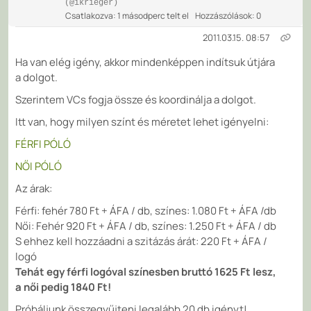
(@ikrieger)
Csatlakozva: 1 másodperc telt el
Hozzászólások: 0
2011.03.15. 08:57
Ha van elég igény, akkor mindenképpen indítsuk útjára
a dolgot.
Szerintem VCs fogja össze és koordinálja a dolgot.
Itt van, hogy milyen színt és méretet lehet igényelni:
FÉRFI PÓLÓ
NŐI PÓLÓ
Az árak:
Férfi: fehér 780 Ft + ÁFA / db, színes: 1.080 Ft + ÁFA /db
Női: Fehér 920 Ft + ÁFA / db, színes: 1.250 Ft + ÁFA / db
S ehhez kell hozzáadni a szitázás árát: 220 Ft + ÁFA /
logó
Tehát egy férfi logóval színesben bruttó 1625 Ft lesz,
a női pedig 1840 Ft!
Próbáljunk összegyűjteni legalább 20 db igényt!