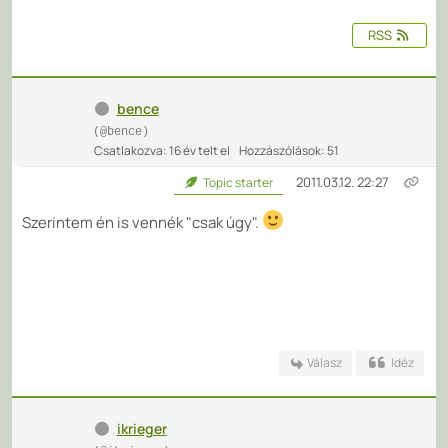
RSS
bence
(@bence)
Csatlakozva: 16 év telt el
Hozzászólások: 51
2011.03.12. 22:27
Topic starter
Szerintem én is vennék "csak úgy".
Válasz
Idéz
ikrieger