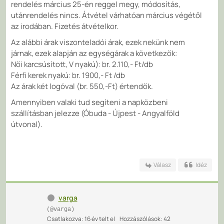
rendelés március 25-én reggel megy, módosítás,
utánrendelés nincs. Átvétel várhatóan március végétől
az irodában. Fizetés átvételkor.
Az alábbi árak viszonteladói árak, ezek nekünk nem
járnak, ezek alapján az egységárak a következők:
Női karcsúsított, V nyakú): br. 2.110,- Ft/db
Férfi kerek nyakú: br. 1900,- Ft /db
Az árak két logóval (br. 550,-Ft) értendők.
Amennyiben valaki tud segíteni a napközbeni
szállításban jelezze (Óbuda - Újpest - Angyalföld
útvonal).
Válasz
Idéz
varga
(@varga)
Csatlakozva: 16 év telt el
Hozzászólások: 42