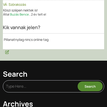
VÁ: Szórakozás
Köszi szépen nektek is!
Által
Buzás Bence
,
2 év telt el
Kik vannak jelen?
Pillanatnyilag nincs online tag
Search
Archives