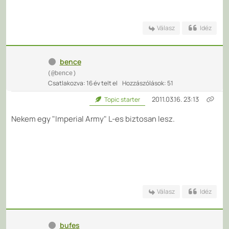
Válasz
Idéz
bence
(@bence)
Csatlakozva: 16 év telt el
Hozzászólások: 51
2011.03.16. 23:13
Topic starter
Nekem egy "Imperial Army" L-es biztosan lesz.
Válasz
Idéz
bufes