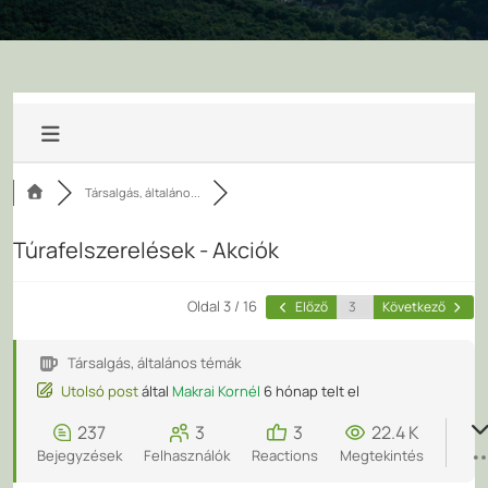
Társalgás, általáno...
Túrafelszerelések - Akciók
Oldal 3 / 16
Előző
Következő
Társalgás, általános témák
Utolsó post
által
Makrai Kornél
6 hónap telt el
237
3
3
22.4 K
Bejegyzések
Felhasználók
Reactions
Megtekintés