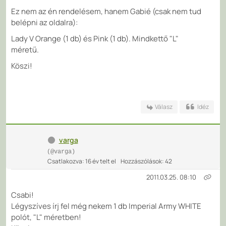
Ez nem az én rendelésem, hanem Gabié (csak nem tud
belépni az oldalra):
Lady V Orange (1 db) és Pink (1 db). Mindkettő "L"
méretű.
Köszi!
Válasz
Idéz
varga
(@varga)
Csatlakozva: 16 év telt el
Hozzászólások: 42
2011.03.25. 08:10
Csabi!
Légyszíves írj fel még nekem 1 db Imperial Army WHITE
polót, "L" méretben!