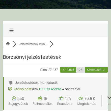
Jelzésfestések, mun...
Börzsönyi jelzésfestések
Oldal 27 / 37
Előző
Következő
Jelzésfestések, munkatúrák
Utolsó post
által
Dr. Kiss András
4 nap telt el
550
19
124
76.8 K
Bejegyzések
Felhasználók
Reactions
Megtekintés