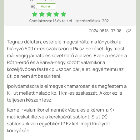
Tag
Admin
Csatlakozva: 15 év telt el
Hozzászólások: 302
2024.06.18. 07:08
Tegnap délután, estefelé megcsináltam a lányokkal a
hiányzó 500 m-es szakaszon a P4 színezését. Így most
már végig járható és követhető a jelzés. Ezen a részen a
Róth-erdő és a Bánya-hegy között valamikor a
közeljövőben festek pluszban pár jelet, egyértelmű az
út, de nem árt besűríteni.
Ipolydamásdra is elmegyek hamarosan és megfestem a
K+ út mellett haladó kb. 1 km-es szakaszát. Akkor ez is
teljesen készen lesz.
Kornél : valamikor elmennék Vácra és elkérem a K+
matricákat illetve a kerékpárút sablont. Síút (X)
sablonunk van egyébként? Ez kell majd Királyrét
környékén.