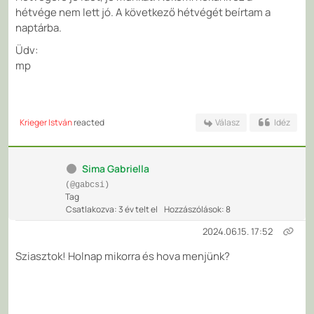
hétvége nem lett jó. A következő hétvégét beírtam a
naptárba.
Üdv:
mp
Krieger István
reacted
Válasz
Idéz
Sima Gabriella
(@gabcsi)
Tag
Csatlakozva: 3 év telt el
Hozzászólások: 8
2024.06.15. 17:52
Sziasztok! Holnap mikorra és hova menjünk?