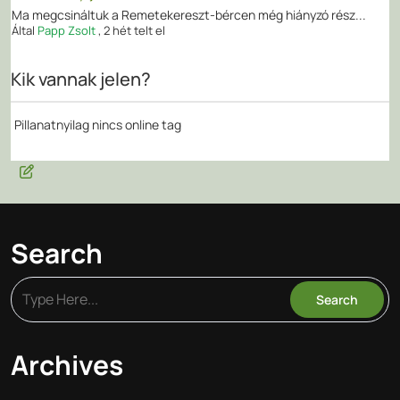
Ma megcsináltuk a Remetekereszt-bércen még hiányzó rész...
Által
Papp Zsolt
,
2 hét telt el
Kik vannak jelen?
Pillanatnyilag nincs online tag
Search
Archives