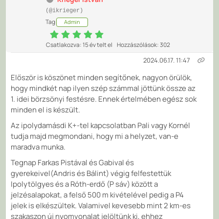
(@ikrieger)
Tag
Admin
Csatlakozva: 15 év telt el
Hozzászólások: 302
2024.06.17. 11:47
Először is köszönet minden segítőnek, nagyon örülök,
hogy mindkét nap ilyen szép számmal jöttünk össze az
1. idei börzsönyi festésre. Ennek értelmében egész sok
minden el is készült.
Az ipolydamásdi K+-tel kapcsolatban Pali vagy Kornél
tudja majd megmondani, hogy mi a helyzet, van-e
maradva munka.
Tegnap Farkas Pistával és Gabival és
gyerekeivel(Andris és Bálint) végig felfestettük
Ipolytölgyes és a Róth-erdő (P sáv) között a
jelzésalapokat, a felső 500 m kivételével pedig a P4
jelek is elkészültek. Valamivel kevesebb mint 2 km-es
szakaszon új nyomvonalat jelöltünk ki, ehhez