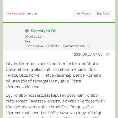
Farkas István
reacted
Válasz
Idéz
Sebestyén Pál
(@sebpali)
Tag
Csatlakozva: 13 év telt el
Hozzászólások: 76
2024.06.20. 07:06
István, köszönet a beszámolókért. A K+ a műúttúl a
Galla-pihenőig elkészült, szombaton András, Doki,
FPista, Oszi, Kornél, illetve vasárnap, Bence, Kornél s
délután jóleső támogatást nyújtva FPista
közreműködésével.
Egy korábbi hozzászólás kapcsán pótolnám korábbi
hiátusomat: Tavasszal elkészült a vállalt Perőcsényi P+
(útjelző-gyakornokok + Kornél,Oszi,BorgulyaGizi
közreműködésével) és 95%készen van (egy-két régi