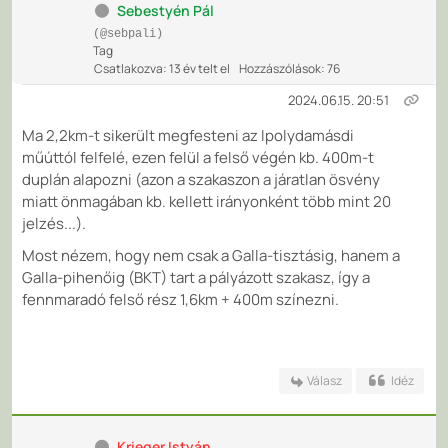
Sebestyén Pál
(@sebpali)
Tag
Csatlakozva: 13 év telt el
Hozzászólások: 76
2024.06.15. 20:51
Ma 2,2km-t sikerült megfesteni az Ipolydamásdi
műúttól felfelé, ezen felül a felső végén kb. 400m-t
duplán alapozni (azon a szakaszon a járatlan ösvény
miatt önmagában kb. kellett irányonként több mint 20
jelzés...).
Most nézem, hogy nem csak a Galla-tisztásig, hanem a
Galla-pihenőig (BKT) tart a pályázott szakasz, így a
fennmaradó felső rész 1,6km + 400m színezni.
Válasz
Idéz
Krieger István