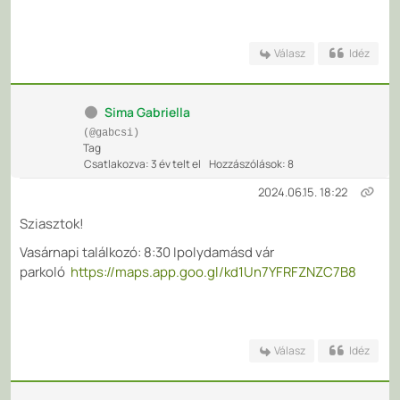
Válasz
Idéz
Sima Gabriella
(@gabcsi)
Tag
Csatlakozva: 3 év telt el
Hozzászólások: 8
2024.06.15. 18:22
Sziasztok!
Vasárnapi találkozó: 8:30
Ipolydamásd vár
parkoló
https://maps.app.goo.gl/kd1Un7YFRFZNZC7B8
Válasz
Idéz