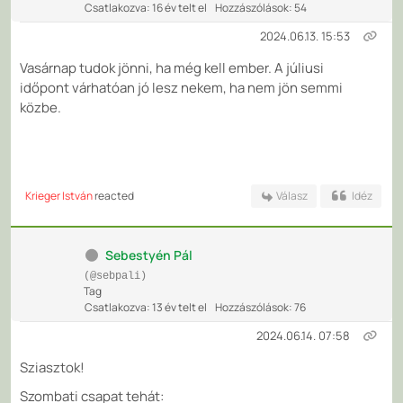
Csatlakozva: 16 év telt el
Hozzászólások: 54
2024.06.13. 15:53
Vasárnap tudok jönni, ha még kell ember. A júliusi
időpont várhatóan jó lesz nekem, ha nem jön semmi
közbe.
Krieger István
reacted
Válasz
Idéz
Sebestyén Pál
(@sebpali)
Tag
Csatlakozva: 13 év telt el
Hozzászólások: 76
2024.06.14. 07:58
Sziasztok!
Szombati csapat tehát: