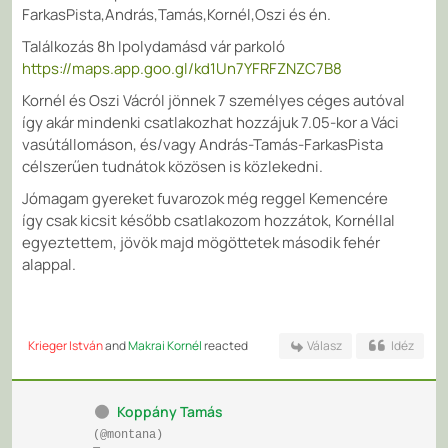
FarkasPista,András,Tamás,Kornél,Oszi és én.
Találkozás 8h Ipolydamásd vár parkoló
https://maps.app.goo.gl/kd1Un7YFRFZNZC7B8
Kornél és Oszi Vácról jönnek 7 személyes céges autóval
így akár mindenki csatlakozhat hozzájuk 7.05-kor a Váci
vasútállomáson, és/vagy András-Tamás-FarkasPista
célszerűen tudnátok közösen is közlekedni.
Jómagam gyereket fuvarozok még reggel Kemencére
így csak kicsit később csatlakozom hozzátok, Kornéllal
egyeztettem, jövök majd mögöttetek második fehér
alappal.
Krieger István
and
Makrai Kornél
reacted
Válasz
Idéz
Koppány Tamás
(@montana)