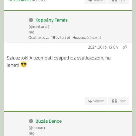
Koppány Tamás
(@montana)
Tag
Csatlakozva: 16 év telt el
Hozzászólások: 4
2024.06.13. 13:04
Sziasztok! A szombati csapathoz csatlakozom, ha
lehet!
Válasz
Idéz
Buzás Bence
(@bence)
Tag