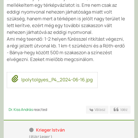
mellékeltem egy térképvázlatot is. Erre nem csak az
eddigi nyomvonal nehezen járhatósága miatt volt
szükség, hanem mert a térképen is jelölt nagy terület le
lett kerítve, ezért még egy további szakaszon vált
nehezen járhatóvá az eddigi nyomvonal.
Ami még teendő: 1-2 helyen fűrésszel ritkítást végezni,
a régi jelzett útvonal kb. 1 km-t szürkézni és a Róth-erdő
- Bánya-hegy között 500 m szakaszon a színezést
elvégezni. Ezeket mielőbb megcsinálom.
Ipolytolgyes_P4_2024-06-16.jpg
Dr. Kiss András
reacted
Válasz
Idéz
Krieger István
(@ikrieger)