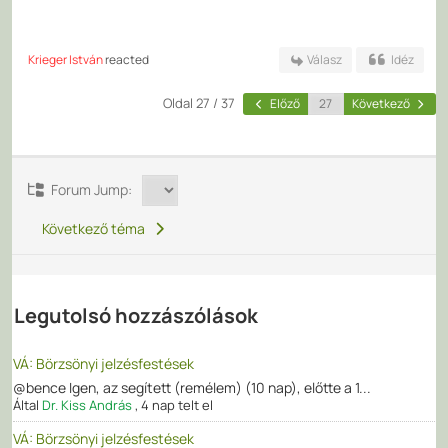
Krieger István
reacted
Válasz
Idéz
Oldal 27 / 37
Előző
Következő
Forum Jump:
Következő téma
Legutolsó hozzászólások
VÁ: Börzsönyi jelzésfestések
@bence Igen, az segített (remélem) (10 nap), előtte a 1...
Által
Dr. Kiss András
,
4 nap telt el
VÁ: Börzsönyi jelzésfestések