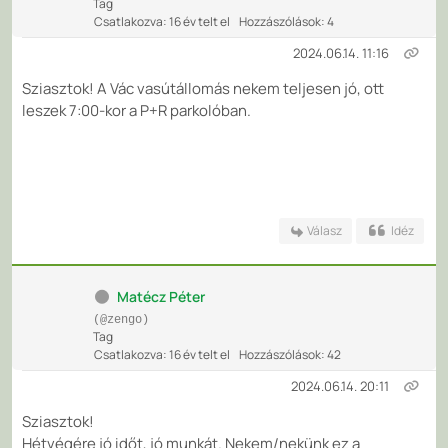
Tag
Csatlakozva: 16 év telt el
Hozzászólások: 4
2024.06.14. 11:16
Sziasztok! A Vác vasútállomás nekem teljesen jó, ott
leszek 7:00-kor a P+R parkolóban.
Válasz
Idéz
Matécz Péter
(@zengo)
Tag
Csatlakozva: 16 év telt el
Hozzászólások: 42
2024.06.14. 20:11
Sziasztok!
Hétvégére jó időt, jó munkát. Nekem/nekünk ez a