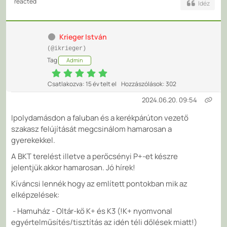
reacted
Idéz
Krieger István
(@ikrieger)
Tag
Admin
Csatlakozva: 15 év telt el
Hozzászólások: 302
2024.06.20. 09:54
Ipolydamásdon a faluban és a kerékpárúton vezető
szakasz felújítását megcsinálom hamarosan a
gyerekekkel.
A BKT terelést illetve a perőcsényi P+-et készre
jelentjük akkor hamarosan. Jó hírek!
Kíváncsi lennék hogy az említett pontokban mik az
elképzelések:
- Hamuház - Oltár-kő K+ és K3 (!K+ nyomvonal
egyértelműsítés/tisztítás az idén téli dőlések miatt!)