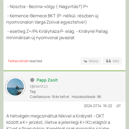
- Nosztra - Bezina-völgy (-Nagyirtás?) P+
- Kemence-Bernece BKT (P- nélkül, részben új
nyomvonalon Varga Zolival egyeztetve!)
- esetleg Z+/P4 Királyháza P- elág. - Királyné Pallag
minimálisan új nyomvonal javaslat
Farkas István
reacted
Válasz
Idéz
Papp Zsolt
(@zsolti)
Tag
Csatlakozva: 16 év telt el
Hozzászólások: 96
2024.07.14. 16:22
A hétvégén megcsináltuk Nikivel a Királyrét - OKT
között a K+ jelzést, illetve a jelenlegi K+/K□ elágtól a
K□-et a Spari-házig. Kornélnál csak minimális szürke