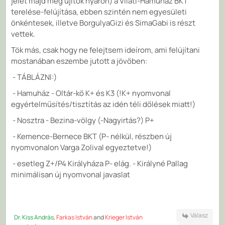
jelet majd még újítok nyáron) a Vilati-Hamuház BKT
terelése-felújítása, ebben szintén nem egyesületi
önkéntesek, illetve BorgulyaGizi és SimaGabi is részt
vettek.
Tök más, csak hogy ne felejtsem ideírom, ami felújítani
mostanában eszembe jutott a jövőben:
- TÁBLÁZNI:)
- Hamuház - Oltár-kő K+ és K3 (!K+ nyomvonal
egyértelműsítés/tisztítás az idén téli dőlések miatt!)
- Nosztra - Bezina-völgy (-Nagyirtás?) P+
- Kemence-Bernece BKT (P- nélkül, részben új
nyomvonalon Varga Zolival egyeztetve!)
- esetleg Z+/P4 Királyháza P- elág. - Királyné Pallag
minimálisan új nyomvonal javaslat
Válasz
Dr. Kiss András
,
Farkas István
and
Krieger István