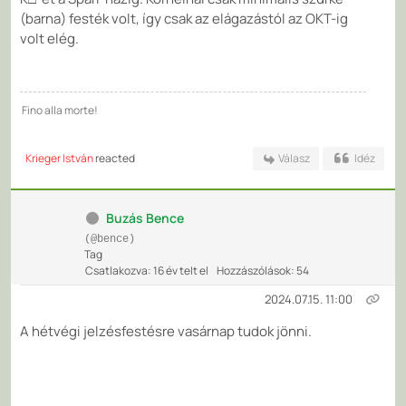
(barna) festék volt, így csak az elágazástól az OKT-ig
volt elég.
Fino alla morte!
Krieger István
reacted
Válasz
Idéz
Buzás Bence
(@bence)
Tag
Csatlakozva: 16 év telt el
Hozzászólások: 54
2024.07.15. 11:00
A hétvégi jelzésfestésre vasárnap tudok jönni.