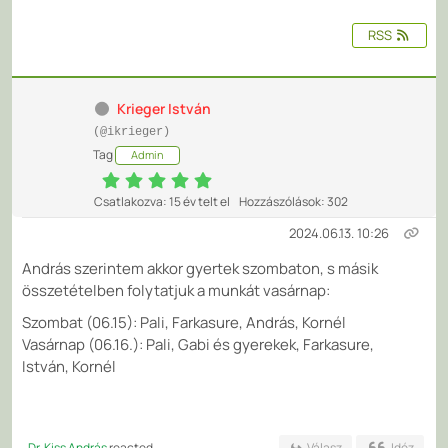
RSS
Krieger István
(@ikrieger)
Tag
Admin
Csatlakozva: 15 év telt el
Hozzászólások: 302
2024.06.13. 10:26
András szerintem akkor gyertek szombaton, s másik
összetételben folytatjuk a munkát vasárnap:
Szombat (06.15): Pali, Farkasure, András, Kornél
Vasárnap (06.16.): Pali, Gabi és gyerekek, Farkasure,
István, Kornél
Dr. Kiss András
reacted
Válasz
Idéz