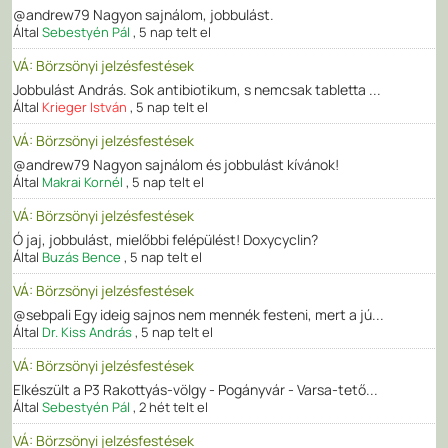
@andrew79 Nagyon sajnálom, jobbulást.
Által
Sebestyén Pál
,
5 nap telt el
VÁ: Börzsönyi jelzésfestések
Jobbulást András. Sok antibiotikum, s nemcsak tabletta ...
Által
Krieger István
,
5 nap telt el
VÁ: Börzsönyi jelzésfestések
@andrew79 Nagyon sajnálom és jobbulást kívánok!
Által
Makrai Kornél
,
5 nap telt el
VÁ: Börzsönyi jelzésfestések
Ó jaj, jobbulást, mielőbbi felépülést! Doxycyclin?
Által
Buzás Bence
,
5 nap telt el
VÁ: Börzsönyi jelzésfestések
@sebpali Egy ideig sajnos nem mennék festeni, mert a jú...
Által
Dr. Kiss András
,
5 nap telt el
VÁ: Börzsönyi jelzésfestések
Elkészült a P3 Rakottyás-völgy - Pogányvár - Varsa-tető...
Által
Sebestyén Pál
,
2 hét telt el
VÁ: Börzsönyi jelzésfestések