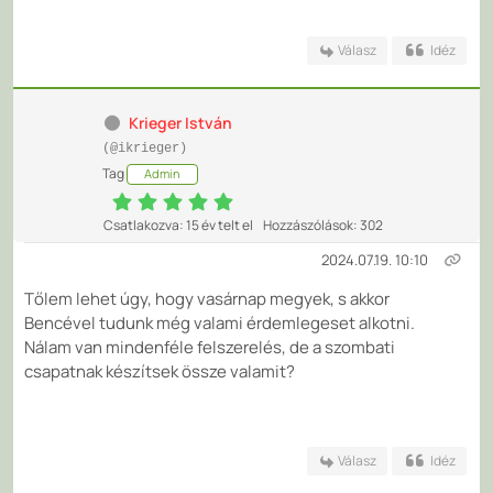
Válasz
Idéz
Krieger István
(@ikrieger)
Tag
Admin
Csatlakozva: 15 év telt el
Hozzászólások: 302
2024.07.19. 10:10
Tőlem lehet úgy, hogy vasárnap megyek, s akkor
Bencével tudunk még valami érdemlegeset alkotni.
Nálam van mindenféle felszerelés, de a szombati
csapatnak készítsek össze valamit?
Válasz
Idéz