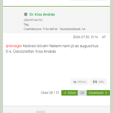
Dr. Kiss András
(@andrew79)
Tag
Csatlakozva: 11 év telt el
Hozzászólások: 44
2024.07.30. 21:14
@ikrieger
Kedves István! Nekem nem jó az augusztus
3-4. Üdvözlettel: Kiss András
Válasz
Idéz
Oldal 28 / 37
Előző
Következő