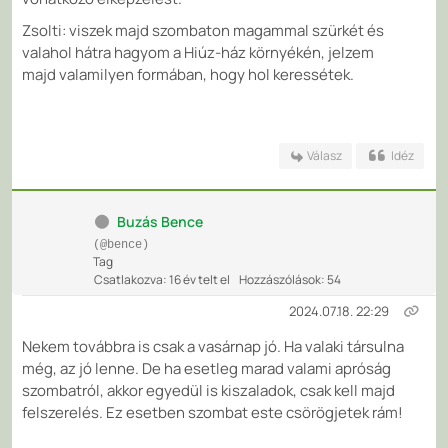
Zsolti: viszek majd szombaton magammal szürkét és
valahol hátra hagyom a Hiúz-ház környékén, jelzem
majd valamilyen formában, hogy hol keressétek.
Válasz
Idéz
Buzás Bence
(@bence)
Tag
Csatlakozva: 16 év telt el
Hozzászólások: 54
2024.07.18. 22:29
Nekem továbbra is csak a vasárnap jó. Ha valaki társulna
még, az jó lenne. De ha esetleg marad valami apróság
szombatról, akkor egyedül is kiszaladok, csak kell majd
felszerelés. Ez esetben szombat este csörögjetek rám!