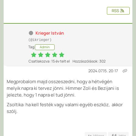
RSS
Krieger István
(@ikrieger)
Tag
Admin
Csatlakozva: 15 év telt el
Hozzászólások: 302
2024.07.15. 20:17
Megprobalom majd osszeszedni, hogy a hétvégén
melyik napra ki tervez jönni. Himmer Zoli és Bezijani is
jelezte, hogy 1 napra el tud jönni.
Zsoltika: ha kell festék vagy valami egyéb eszköz, akkor
szólj.
Válasz
Idéz