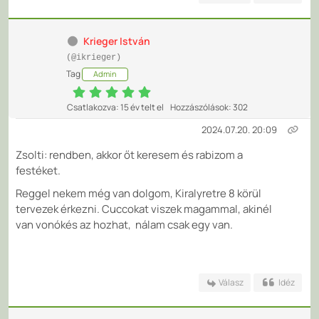
Krieger István
(@ikrieger)
Tag
Admin
Csatlakozva: 15 év telt el
Hozzászólások: 302
2024.07.20. 20:09
Zsolti: rendben, akkor őt keresem és rabizom a
festéket.
Reggel nekem még van dolgom, Kiralyretre 8 körül
tervezek érkezni. Cuccokat viszek magammal, akinél
van vonókés az hozhat, nálam csak egy van.
Válasz
Idéz