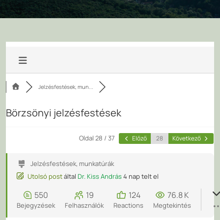
Jelzésfestések, mun...
Börzsönyi jelzésfestések
Oldal 28 / 37
Előző
Következő
Jelzésfestések, munkatúrák
Utolsó post
által
Dr. Kiss András
4 nap telt el
550
19
124
76.8 K
Bejegyzések
Felhasználók
Reactions
Megtekintés