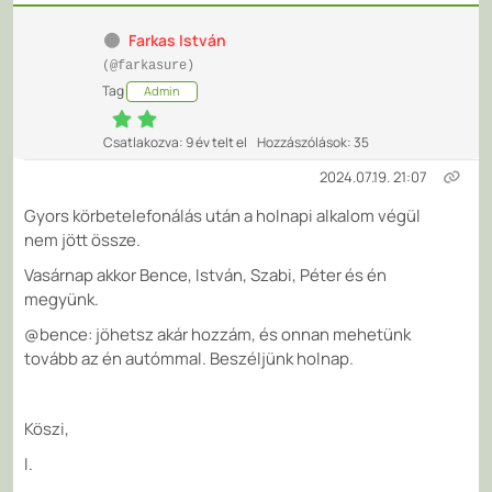
Farkas István
(@farkasure)
Tag
Admin
Csatlakozva: 9 év telt el
Hozzászólások: 35
2024.07.19. 21:07
Gyors körbetelefonálás után a holnapi alkalom végül
nem jött össze.
Vasárnap akkor Bence, István, Szabi, Péter és én
megyünk.
@bence: jöhetsz akár hozzám, és onnan mehetünk
tovább az én autómmal. Beszéljünk holnap.
Köszi,
I.