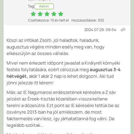
Tag
Admin
Csatlakozva: 15 év telt el
Hozzászólások: 302
2024.07.29. 09:54
Köszi az infókat Zsolti, jól haladtok, haladunk,
augusztus végére minden esély meg van, hogy
elkészüljön az összes vállalás.
Mivel nem érkezett időpont javaslat a Királyrét környéki
festés folytatására, ezért célozzuk meg
augusztus 3-4
hétvégét,
akár 1 akár 2 nap is lehet dolgozni. Aki tud
jönni jelezze itt kérem!
Más: az IE Nagymarosi erdészetének kérésére a Z sáv
jelzést az Érsek-tisztás közelében vissza kellene
terelni a dózerútra. Ezt pont az IE kérésére tettük be az
ösvényre 2013-ban ha jól emlékszem, de most
fakitermelés van/lesz, így járhatatlanná fog válni. De
legalább szóltak...