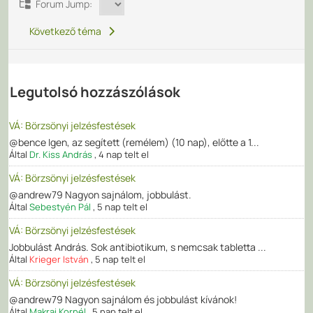
Forum Jump:
Következő téma
Legutolsó hozzászólások
VÁ: Börzsönyi jelzésfestések
@bence Igen, az segített (remélem) (10 nap), előtte a 1...
Által
Dr. Kiss András
,
4 nap telt el
VÁ: Börzsönyi jelzésfestések
@andrew79 Nagyon sajnálom, jobbulást.
Által
Sebestyén Pál
,
5 nap telt el
VÁ: Börzsönyi jelzésfestések
Jobbulást András. Sok antibiotikum, s nemcsak tabletta ...
Által
Krieger István
,
5 nap telt el
VÁ: Börzsönyi jelzésfestések
@andrew79 Nagyon sajnálom és jobbulást kívánok!
Által
Makrai Kornél
,
5 nap telt el