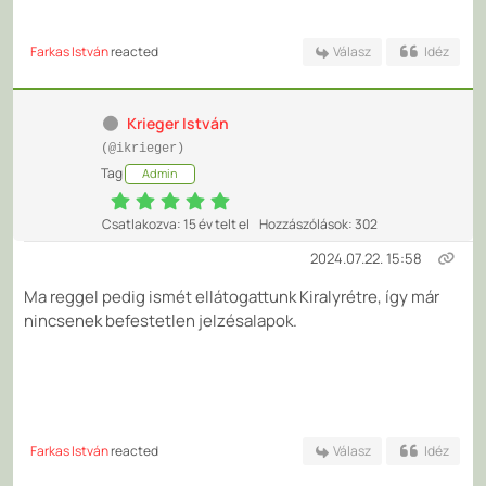
Farkas István
reacted
Válasz
Idéz
Krieger István
(@ikrieger)
Tag
Admin
Csatlakozva: 15 év telt el
Hozzászólások: 302
2024.07.22. 15:58
Ma reggel pedig ismét ellátogattunk Kiralyrétre, így már
nincsenek befestetlen jelzésalapok.
Farkas István
reacted
Válasz
Idéz