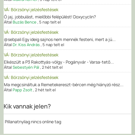
VÁ: Börzsönyi jelzésfestések
Ó jaj, jobbulást, mielőbbi felépülést! Doxycyclin?
Által
Buzás Bence
,
5 nap telt el
VÁ: Börzsönyi jelzésfestések
@sebpali Egy ideig sajnos nem mennék festeni, mert a jú...
Által
Dr. Kiss András
,
5 nap telt el
VÁ: Börzsönyi jelzésfestések
Elkészült a P3 Rakottyás-völgy - Pogányvár - Varsa-tető...
Által
Sebestyén Pál
,
2 hét telt el
VÁ: Börzsönyi jelzésfestések
Ma megcsináltuk a Remetekereszt-bércen még hiányzó rész...
Által
Papp Zsolt
,
2 hét telt el
Kik vannak jelen?
Pillanatnyilag nincs online tag