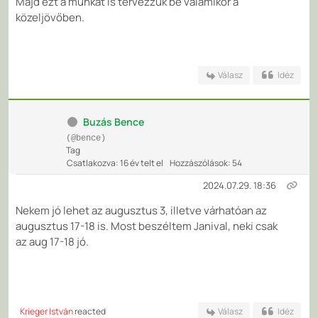
Majd ezt a munkát is tervezzük be valamikor a
közeljövőben.
Válasz
Idéz
Buzás Bence
(@bence)
Tag
Csatlakozva: 16 év telt el
Hozzászólások: 54
2024.07.29. 18:36
Nekem jó lehet az augusztus 3, illetve várhatóan az
augusztus 17-18 is. Most beszéltem Janival, neki csak
az aug 17-18 jó.
Krieger István
reacted
Válasz
Idéz