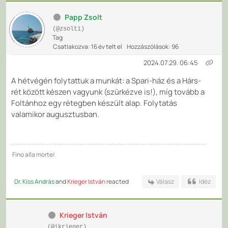
Papp Zsolt
(@zsolti)
Tag
Csatlakozva: 16 év telt el
Hozzászólások: 96
2024.07.29. 06:45
A hétvégén folytattuk a munkát: a Spari-ház és a Hárs-
rét között készen vagyunk (szürkézve is!), míg tovább a
Foltánhoz egy rétegben készült alap. Folytatás
valamikor augusztusban.
Fino alla morte!
Dr. Kiss András
and
Krieger István
reacted
Válasz
Idéz
Krieger István
(@ikrieger)