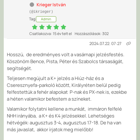
Krieger István
(@ikrieger)
Tag
Admin
Csatlakozva: 15 év telt el
Hozzászólások: 302
2024.07.22. 07:27
Hosszú, de eredményes volt a vasárnapi jelzésfestés.
Köszönöm Bence, Pista, Péter és Szabolcs társaságát,
segítségét.
Teljesen megújult a K+ jelzés a Hiúz-ház és a
Cseresznyefa-parkoló között, Királyréten belül pedig
felfestettúk a fehér alapokat P-nak és PX-nek is, ezekbe
a héten valamikor befestem a színeket.
Valamikor folytatni kellene a munkát, immáron felfelé
NHH irányába, a K+ és K4 jelzésekkel. Lehetséges
hétvégék: augusztus 3-4, augusztus 17-18. De ha van
más javaslat, akkor írjatok meg mielőbb!