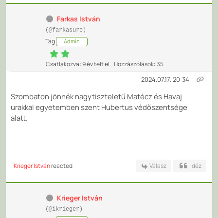
Farkas István
(@farkasure)
Tag
Admin
Csatlakozva: 9 év telt el
Hozzászólások: 35
2024.07.17. 20:34
Szombaton jönnék nagytiszteletű Matécz és Havaj
urakkal egyetemben szent Hubertus védőszentsége
alatt.
Krieger István
reacted
Válasz
Idéz
Krieger István
(@ikrieger)