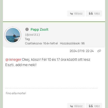
Válasz
Idéz
Papp Zsolt
(@zsolti)
Tag
Csatlakozva: 16 év telt el
Hozzászólások: 96
2024.07.19. 22:24
@ikrieger
Okej, köszi! Fél 10 és 17 óra között ott lesz
Eszti, add me neki!
Fino alla morte!
Válasz
Idéz