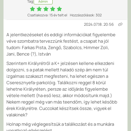
Tag
Admin
Csatlakozva: 15 év telt el
Hozzászólások: 302
2024.07.18. 20:56
A jelentkezéseket és eddigi információkat figyelembe
véve szombatra tervezzünk festést, a csapat ha jól
tudom: Farkas Pista, Zengő, Szabolcs, Himmer Zoli,
Jani, Bence (?), István
Szerintem Királyrétről a K+ jelzésen kellene elkezdeni
dolgozni, s a patak mellett haladó szép ám nem túl
izgalmas szakaszt megfesteni, ha lehet egészen a
Cseresznyefa-parkolóig. Találkozni reggel 8 körül
lehetne Királyréten, persze az időjárás figyelembe
vétele mellett (ha eső lesz, akkor módosítunk majd.)
Nekem reggel még van más teendőm, így lehet később
érek Királyrétre. Cuccokat készítsek össze, vigyek el
valakinek?
Holnap még véglegesítsük a találkozást és a munkára
vonatkozó elképzelést.