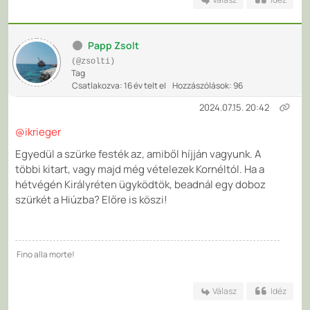
Papp Zsolt
(@zsolti)
Tag
Csatlakozva: 16 év telt el
Hozzászólások: 96
2024.07.15. 20:42
@ikrieger
Egyedül a szürke festék az, amiből híjján vagyunk. A
többi kitart, vagy majd még vételezek Kornéltól. Ha a
hétvégén Királyréten ügyködtök, beadnál egy doboz
szürkét a Hiúzba? Előre is köszi!
Fino alla morte!
Válasz
Idéz