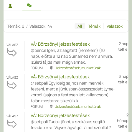
Témák: 0
/
Válaszok: 44
All
Témák
Válaszok
VÁ: Börzsönyi jelzésfestések
2 nap
VÁLASZ
telt el
@bence Igen, az segített (remélem) (10
nap), előtte a 12 nap Sumamed nem annyira.
Izületi fájdalmak még vannak.
FÓRUM
Jelzésfestések, munkatúrák
VÁ: Börzsönyi jelzésfestések
3 nap
VÁLASZ
telt el
@sebpali Egy ideig sajnos nem mennék
festeni, mert a júniusban összeszedett Lyme-
kórból (sajnos a festésen lett kullancsom)
talán mostanra sikerül kik...
FÓRUM
Jelzésfestések, munkatúrák
VÁ: Börzsönyi jelzésfestések
2
VÁLASZ
hónap
@sebpali Tudok jönni, a szokásos segítő
telt el
feladatokra. Vigyek ágvágót / metszőollót?