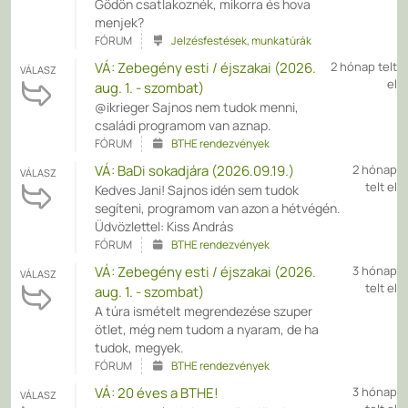
Gödön csatlakoznék, mikorra és hova
menjek?
FÓRUM
Jelzésfestések, munkatúrák
VÁ: Zebegény esti / éjszakai (2026.
2 hónap telt
VÁLASZ
el
aug. 1. - szombat)
@ikrieger Sajnos nem tudok menni,
családi programom van aznap.
FÓRUM
BTHE rendezvények
VÁ: BaDi sokadjára (2026.09.19.)
2 hónap
VÁLASZ
telt el
Kedves Jani! Sajnos idén sem tudok
segíteni, programom van azon a hétvégén.
Üdvözlettel: Kiss András
FÓRUM
BTHE rendezvények
VÁ: Zebegény esti / éjszakai (2026.
3 hónap
VÁLASZ
telt el
aug. 1. - szombat)
A túra ismételt megrendezése szuper
ötlet, még nem tudom a nyaram, de ha
tudok, megyek.
FÓRUM
BTHE rendezvények
VÁ: 20 éves a BTHE!
3 hónap
VÁLASZ