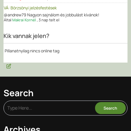
VÁ: Börzsönyi jelzésfestések
@andrew79 Nagyon sajnálom és jobbulást kívánok!
Által
Makrai Kornél
,
3 nap telt el
Kik vannak jelen?
Pillanatnyilag nincs online tag
Search
Archives