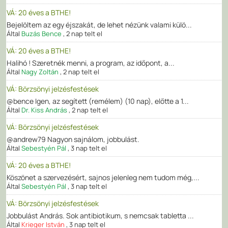
VÁ: 20 éves a BTHE!
Bejelöltem az egy éjszakát, de lehet nézünk valami külö...
Által
Buzás Bence
,
2 nap telt el
VÁ: 20 éves a BTHE!
Halihó ! Szeretnék menni, a program, az időpont, a...
Által
Nagy Zoltán
,
2 nap telt el
VÁ: Börzsönyi jelzésfestések
@bence Igen, az segített (remélem) (10 nap), előtte a 1...
Által
Dr. Kiss András
,
2 nap telt el
VÁ: Börzsönyi jelzésfestések
@andrew79 Nagyon sajnálom, jobbulást.
Által
Sebestyén Pál
,
3 nap telt el
VÁ: 20 éves a BTHE!
Köszönet a szervezésért, sajnos jelenleg nem tudom még,...
Által
Sebestyén Pál
,
3 nap telt el
VÁ: Börzsönyi jelzésfestések
Jobbulást András. Sok antibiotikum, s nemcsak tabletta ...
Által
Krieger István
,
3 nap telt el