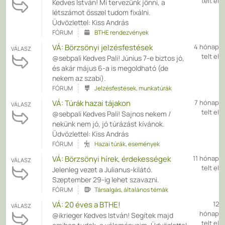
telt el
Kedves István! Mi tervezünk jönni, a
létszámot ősszel tudom fixálni.
Üdvözlettel: Kiss András
FÓRUM
BTHE rendezvények
VÁ: Börzsönyi jelzésfestések
4 hónap
VÁLASZ
telt el
@sebpali Kedves Pali! Június 7-e biztos jó,
és akár május 6-a is megoldható (de
nekem az szabi).
FÓRUM
Jelzésfestések, munkatúrák
VÁ: Túrák hazai tájakon
7 hónap
VÁLASZ
telt el
@sebpali Kedves Pali! Sajnos nekem /
nekünk nem jó, jó túrázást kívánok.
Üdvözlettel: Kiss András
FÓRUM
Hazai túrák, események
VÁ: Börzsönyi hírek, érdekességek
11 hónap
VÁLASZ
telt el
Jelenleg vezet a Julianus-kilátó.
Szeptember 29-ig lehet szavazni.
FÓRUM
Társalgás, általános témák
VÁ: 20 éves a BTHE!
12
VÁLASZ
hónap
@ikrieger Kedves István! Segítek majd
telt el