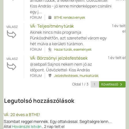
amiben tudok, a véleményeim. Üdvözlettel:
Kiss András - jó lenne mindenképpen csinálni
egy j...
FÓRUM
BTHE rendezvények
VÁ: Teljesítménytúrák
1 év telt
VÁLASZ
el
Akinek nincs más programja
Pünkösdhétfőn, azt szeretettel várom egy
hét múlva a kerületi túrámon.
FÓRUM
Hazai túrák, események
VÁ: Börzsönyi jelzésfestések
1 év telt el
VÁLASZ
@sebpali Sajnos nekem nem jó az
időpont. Üdvözlettel: Kiss András
FÓRUM
Jelzésfestések, munkatúrák
Oldal 1 / 3
Következő
Legutolsó hozzászólások
VÁ: 20 éves a BTHE!
Szombat reggel mennék. Egy ottalvással. Segítségre lenn...
Által
Hovánszki István
,
2 nap telt el