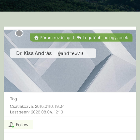
Fórum kezdőlap
|
Legutóbbi bejegyzések
Dr. Kiss András
@andrew79
Tag
Csatlakozva: 2016.01.10. 19:34
Last seen: 2026.08.04. 12:10
Follow