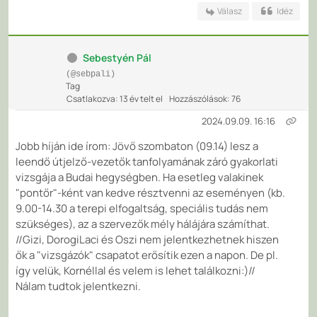
Válasz
Idéz
Sebestyén Pál
(@sebpali)
Tag
Csatlakozva: 13 év telt el
Hozzászólások: 76
2024.09.09. 16:16
Jobb híján ide írom: Jövő szombaton (09.14) lesz a
leendő útjelző-vezetők tanfolyamának záró gyakorlati
vizsgája a Budai hegységben. Ha esetleg valakinek
"pontőr"-ként van kedve résztvenni az eseményen (kb.
9.00-14.30 a terepi elfogaltság, speciális tudás nem
szükséges), az a szervezők mély hálájára számíthat.
//Gizi, DorogiLaci és Oszi nem jelentkezhetnek hiszen
ők a "vizsgázók" csapatot erősítik ezen a napon. De pl.
így velük, Kornéllal és velem is lehet találkozni:)//
Nálam tudtok jelentkezni.