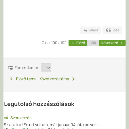
Válasz
Idéz
Oldal 100 / 102
Előző
Következő
Forum Jump:
Előző téma
Következő téma
Legutolsó hozzászólások
VÁ: Szórakozás
Sziasztok! Én ott voltam, már január 04. óta be volt ...