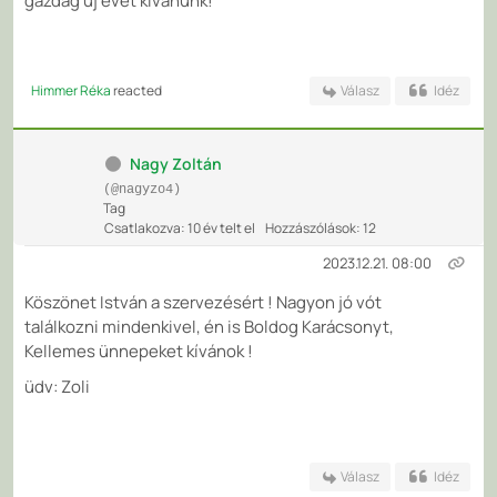
gazdag új évet kívánunk!
Himmer Réka
reacted
Válasz
Idéz
Nagy Zoltán
(@nagyzo4)
Tag
Csatlakozva: 10 év telt el
Hozzászólások: 12
2023.12.21. 08:00
Köszönet István a szervezésért ! Nagyon jó vót
találkozni mindenkivel, én is Boldog Karácsonyt,
Kellemes ünnepeket kívánok !
üdv: Zoli
Válasz
Idéz