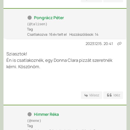
Pongrácz Péter
(@talisen)
Tag
Csatlakozva: 16 év telt el
Hozzászólások: 14
2023.12.15. 20:41
Sziasztok!
Én is csatlakoznék, egy Donna Clara pizzát szeretnék
kérni. Köszönöm.
Válasz
Idéz
Himmer Réka
(@nene)
Tag