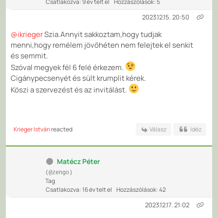
Csatlakozva: 9 év telt el
Hozzászólások: 5
2023.12.15. 20:50
@ikrieger
Szia.Annyit sakkoztam,hogy tudjak
menni,hogy remélem jövőhéten nem felejtek el senkit
és semmit.
Szóval megyek fél 6 felé érkezem.
Cigánypecsenyét és sült krumplit kérek.
Köszi a szervezést és az invitálást.
Krieger István
reacted
Válasz
Idéz
Matécz Péter
(@zengo)
Tag
Csatlakozva: 16 év telt el
Hozzászólások: 42
2023.12.17. 21:02