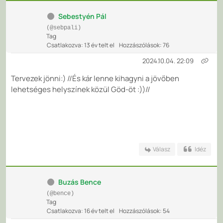
Sebestyén Pál
(@sebpali)
Tag
Csatlakozva: 13 év telt el
Hozzászólások: 76
2024.10.04. 22:09
Tervezek jönni:) //És kár lenne kihagyni a jövőben
lehetséges helyszínek közül Göd-öt :))//
Válasz
Idéz
Buzás Bence
(@bence)
Tag
Csatlakozva: 16 év telt el
Hozzászólások: 54