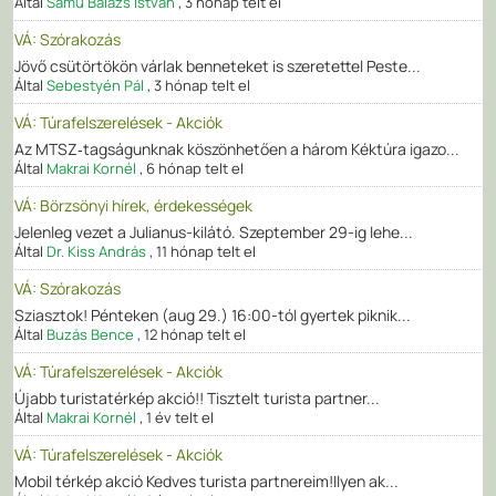
Által
Samu Balázs István
,
3 hónap telt el
VÁ: Szórakozás
Jövő csütörtökön várlak benneteket is szeretettel Peste...
Által
Sebestyén Pál
,
3 hónap telt el
VÁ: Túrafelszerelések - Akciók
Az MTSZ‑tagságunknak köszönhetően a három Kéktúra igazo...
Által
Makrai Kornél
,
6 hónap telt el
VÁ: Börzsönyi hírek, érdekességek
Jelenleg vezet a Julianus-kilátó. Szeptember 29-ig lehe...
Által
Dr. Kiss András
,
11 hónap telt el
VÁ: Szórakozás
Sziasztok! Pénteken (aug 29.) 16:00-tól gyertek piknik...
Által
Buzás Bence
,
12 hónap telt el
VÁ: Túrafelszerelések - Akciók
Újabb turistatérkép akció!! Tisztelt turista partner...
Által
Makrai Kornél
,
1 év telt el
VÁ: Túrafelszerelések - Akciók
Mobil térkép akció Kedves turista partnereim!Ilyen ak...