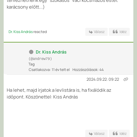
tervezhetnénk egy "szokásos" váci kocsmázós estét
karácsony előtt...)
Dr. Kiss András
reacted
Válasz
Idéz
Dr. Kiss András
(@andrew79)
Tag
Csatlakozva: 11 év telt el
Hozzászólások: 44
2024.09.22. 09:22
Ha lehet, majd írjatok a levlistára is, ha fixálódik az
időpont. Köszönettel: Kiss András
Válasz
Idéz