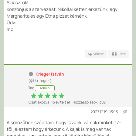
Sziasztok!
Köszönjük a szervezést. Nikollal ketten érkezünk, egy
Margharita és egy Etna pizzát kérnénk.
Üdv:
mp
Válasz
Idéz
Krieger István
(@ikrieger)
Tag
Admin
Csatlakozva: 15 év telt el
Hozzászólások: 302
2023.12.19. 13:15
A sörözőben szóéltam, hogy jövünk, várnak minket, 17-
től jeleztem hogy érkezünk. A kaják is meg vannak
rendelve, úgy kértem, hogy 6 körülre készüljön el