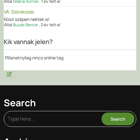
Által
Makrai Kornél
,
1 év telt el
VÁ: Szórakozás
Köszi szépen nektek is!
Által
Buzás Bence
,
2 év telt el
Kik vannak jelen?
Pillanatnyilag nincs online tag
Search