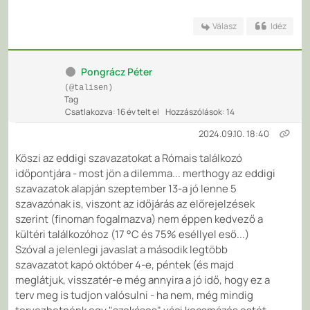
Válasz
Idéz
Pongrácz Péter
(@talisen)
Tag
Csatlakozva: 16 év telt el
Hozzászólások: 14
2024.09.10. 18:40
Köszi az eddigi szavazatokat a Rómais találkozó
időpontjára - most jön a dilemma... merthogy az eddigi
szavazatok alapján szeptember 13-a jó lenne 5
szavazónak is, viszont az időjárás az előrejelzések
szerint (finoman fogalmazva) nem éppen kedvező a
kültéri találkozóhoz (17 °C és 75% eséllyel eső...)
Szóval a jelenlegi javaslat a második legtöbb
szavazatot kapó október 4-e, péntek (és majd
meglátjuk, visszatér-e még annyira a jó idő, hogy ez a
terv meg is tudjon valósulni - ha nem, még mindig