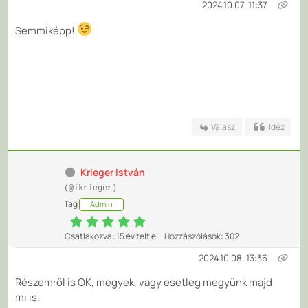
2024.10.07. 11:37
Semmiképp!
Válasz
Idéz
Krieger István
(@ikrieger)
Tag
Admin
Csatlakozva: 15 év telt el
Hozzászólások: 302
2024.10.08. 13:36
Részemről is OK, megyek, vagy esetleg megyünk majd
mi is.