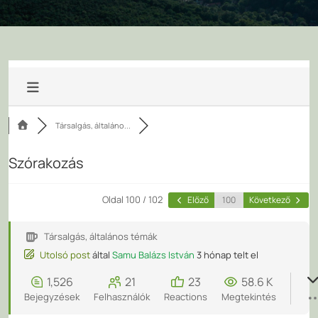
Társalgás, általáno...
Szórakozás
Oldal 100 / 102
Előző
Következő
Társalgás, általános témák
Utolsó post
által
Samu Balázs István
3 hónap telt el
1,526
21
23
58.6 K
Bejegyzések
Felhasználók
Reactions
Megtekintés