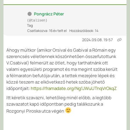
Pongrácz Péter
(@talisen)
Tag
Csatlakozva: 16 év telt el
Hozzászólások: 14
2024.09.08. 19:57
Ahogy múltkor (amikor Orsival és Gabival a Rómain egy
szerencsés véletlennek köszönhetően összefutottunk
V.Csabival) felmerült az ötlet, hogy tarthatnánk ott
valami egyesületi programot és ma megint szóba került
a félmaraton befutója után, a tettek mezejére lépek és
közzé teszem az elkövetkező hetek szóba jöhető
időpontjait:
https://framadate.org/Ng1JWuUTnqVrOkqZ
Itt kéretik szavazni, lehetőleg minél előbb, a legtöbb
szavazatot kapó időpontban pedig találkozunk a
Rozgonyi Piroska utca végén