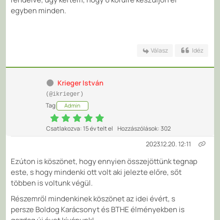
egyben minden.
Válasz
Idéz
Krieger István
(@ikrieger)
Tag
Admin
Csatlakozva: 15 év telt el
Hozzászólások: 302
2023.12.20. 12:11
Ezúton is köszönet, hogy ennyien összejöttünk tegnap
este, s hogy mindenki ott volt aki jelezte előre, sőt
többen is voltunk végül.
Részemről mindenkinek köszönet az idei évért, s
persze Boldog Karácsonyt és BTHE élményekben is