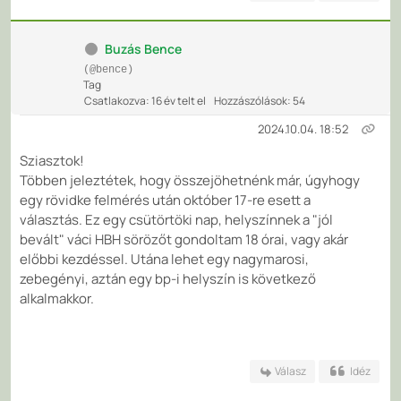
Buzás Bence
(@bence)
Tag
Csatlakozva: 16 év telt el
Hozzászólások: 54
2024.10.04. 18:52
Sziasztok!
Többen jeleztétek, hogy összejöhetnénk már, úgyhogy
egy rövidke felmérés után október 17-re esett a
választás. Ez egy csütörtöki nap, helyszínnek a "jól
bevált" váci HBH sörözőt gondoltam 18 órai, vagy akár
előbbi kezdéssel. Utána lehet egy nagymarosi,
zebegényi, aztán egy bp-i helyszín is következő
alkalmakkor.
Válasz
Idéz