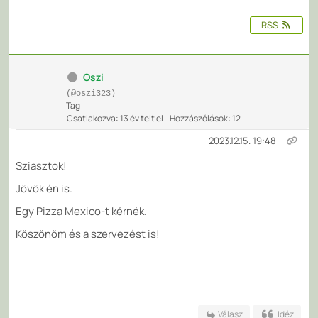
RSS
Oszi
(@oszi323)
Tag
Csatlakozva: 13 év telt el
Hozzászólások: 12
2023.12.15. 19:48
Sziasztok!
Jövök én is.
Egy Pizza Mexico-t kérnék.
Köszönöm és a szervezést is!
Válasz
Idéz