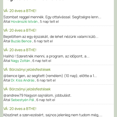
VÁ: 20 éves a BTHE!
Szombat reggel mennék. Egy ottalvással. Segítségre lenn...
Által
Hovánszki István
,
5 nap telt el
VÁ: 20 éves a BTHE!
Bejelöltem az egy éjszakát, de lehet nézünk valami külö...
Által
Buzás Bence
,
6 nap telt el
VÁ: 20 éves a BTHE!
Halihó ! Szeretnék menni, a program, az időpont, a...
Által
Nagy Zoltán
,
6 nap telt el
VÁ: Börzsönyi jelzésfestések
@bence Igen, az segített (remélem) (10 nap), előtte a 1...
Által
Dr. Kiss András
,
6 nap telt el
VÁ: Börzsönyi jelzésfestések
@andrew79 Nagyon sajnálom, jobbulást.
Által
Sebestyén Pál
,
6 nap telt el
VÁ: 20 éves a BTHE!
Köszönet a szervezésért, sajnos jelenleg nem tudom még,...