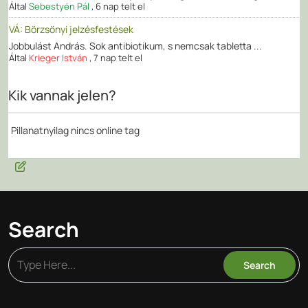
Által
Sebestyén Pál
,
6 nap telt el
VÁ: Börzsönyi jelzésfestések
Jobbulást András. Sok antibiotikum, s nemcsak tabletta ...
Által
Krieger István
,
7 nap telt el
Kik vannak jelen?
Pillanatnyilag nincs online tag
Search