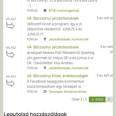
of Börzsöny), Itt a Börzsöny, hol a Börzsöny
:-).
FÓRUM
BTHE túramozgalmak
VÁ: Börzsönyi jelzésfestések
3 év telt el
VÁLASZ
Változott kicsit a program, így a jó
időpontok részemről: JÚNIUS 4 és
JÚNIUS 17.
FÓRUM
Jelzésfestések, munkatúrák
VÁ: Börzsönyi jelzésfestések
3 év telt
VÁLASZ
el
@sebpali Kedves Pali! Részemről (esetleg
jön gyermek is) május 28-a és június 4-e
OK. Üdvözlettel: Kiss András
FÓRUM
Jelzésfestések, munkatúrák
VÁ: Börzsönyi hírek, érdekességek
3 év telt el
VÁLASZ
A Facebook bejegyzés kommentjei
közül kimásoltam egy térképet is.
FÓRUM
Társalgás, általános témák
Oldal 3 / 3
Előző
Legutolsó hozzászólások