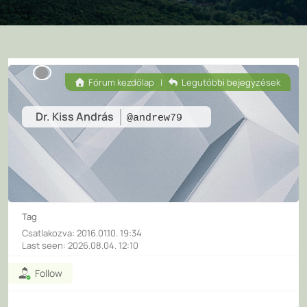
Fórum kezdőlap
|
Legutóbbi bejegyzések
Dr. Kiss András
@andrew79
Tag
Csatlakozva: 2016.01.10. 19:34
Last seen: 2026.08.04. 12:10
Follow