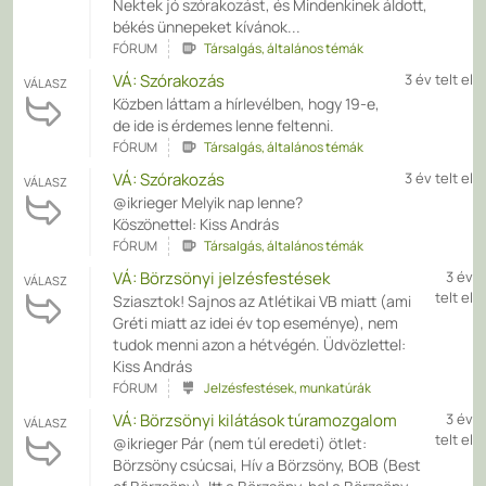
Nektek jó szórakozást, és Mindenkinek áldott,
békés ünnepeket kívánok...
FÓRUM
Társalgás, általános témák
VÁ: Szórakozás
3 év telt el
VÁLASZ
Közben láttam a hírlevélben, hogy 19-e,
de ide is érdemes lenne feltenni.
FÓRUM
Társalgás, általános témák
VÁ: Szórakozás
3 év telt el
VÁLASZ
@ikrieger Melyik nap lenne?
Köszönettel: Kiss András
FÓRUM
Társalgás, általános témák
VÁ: Börzsönyi jelzésfestések
3 év
VÁLASZ
telt el
Sziasztok! Sajnos az Atlétikai VB miatt (ami
Gréti miatt az idei év top eseménye), nem
tudok menni azon a hétvégén. Üdvözlettel:
Kiss András
FÓRUM
Jelzésfestések, munkatúrák
VÁ: Börzsönyi kilátások túramozgalom
3 év
VÁLASZ
telt el
@ikrieger Pár (nem túl eredeti) ötlet:
Börzsöny csúcsai, Hív a Börzsöny, BOB (Best