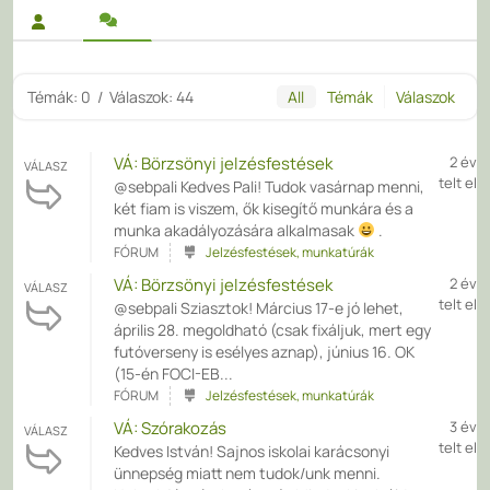
Témák: 0
/
Válaszok: 44
All
Témák
Válaszok
VÁ: Börzsönyi jelzésfestések
2 év
VÁLASZ
telt el
@sebpali Kedves Pali! Tudok vasárnap menni,
két fiam is viszem, ők kisegítő munkára és a
munka akadályozására alkalmasak
.
FÓRUM
Jelzésfestések, munkatúrák
VÁ: Börzsönyi jelzésfestések
2 év
VÁLASZ
telt el
@sebpali Sziasztok! Március 17-e jó lehet,
április 28. megoldható (csak fixáljuk, mert egy
futóverseny is esélyes aznap), június 16. OK
(15-én FOCI-EB...
FÓRUM
Jelzésfestések, munkatúrák
VÁ: Szórakozás
3 év
VÁLASZ
telt el
Kedves István! Sajnos iskolai karácsonyi
ünnepség miatt nem tudok/unk menni.