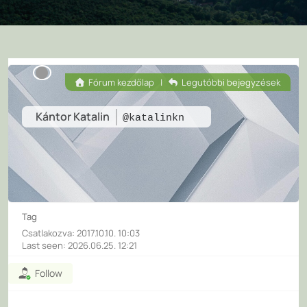
Fórum kezdőlap
|
Legutóbbi bejegyzések
Kántor Katalin
@katalinkn
Tag
Csatlakozva: 2017.10.10. 10:03
Last seen: 2026.06.25. 12:21
Follow