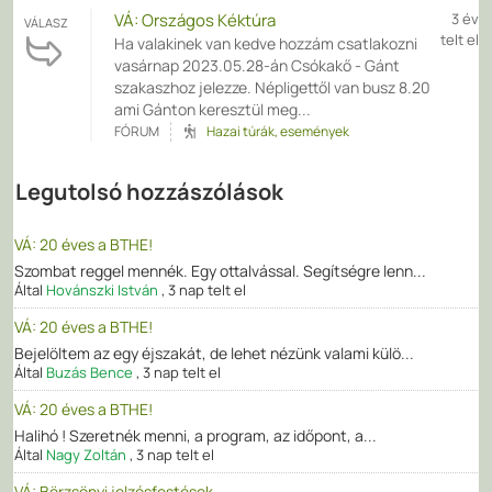
VÁ: Országos Kéktúra
3 év
VÁLASZ
telt el
Ha valakinek van kedve hozzám csatlakozni
vasárnap 2023.05.28-án Csókakő - Gánt
szakaszhoz jelezze. Népligettől van busz 8.20
ami Gánton keresztül meg...
FÓRUM
Hazai túrák, események
Legutolsó hozzászólások
VÁ: 20 éves a BTHE!
Szombat reggel mennék. Egy ottalvással. Segítségre lenn...
Által
Hovánszki István
,
3 nap telt el
VÁ: 20 éves a BTHE!
Bejelöltem az egy éjszakát, de lehet nézünk valami külö...
Által
Buzás Bence
,
3 nap telt el
VÁ: 20 éves a BTHE!
Halihó ! Szeretnék menni, a program, az időpont, a...
Által
Nagy Zoltán
,
3 nap telt el
VÁ: Börzsönyi jelzésfestések