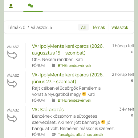
Témák: 0
/
Válaszok: 5
All
Témák
Válaszok
VÁ: IpolyMente kerékpáros (2026.
1 hónap telt
VÁLASZ
el
augusztus 15. - szombat)
OKÉ. Nekem rendben. Kati
FÓRUM
BTHE rendezvények
VÁ: IpolyMente kerékpáros (2026.
2 hónap telt
VÁLASZ
el
június 27. - szombat)
Rajt célban el ücsörgők Remélem a
vonat a Nyugatiból megy
Kati
FÓRUM
BTHE rendezvények
VÁ: Szórakozás
3 év telt
VÁLASZ
el
Bencének köszönöm a sütögetés
szervezését. Aki nem jött bánhatja
jó
hangulat volt. Remélem máskor is szervez.
FÓRUM
Társalgás, általános témák