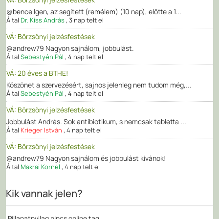
@bence Igen, az segített (remélem) (10 nap), előtte a 1...
Által
Dr. Kiss András
,
3 nap telt el
VÁ: Börzsönyi jelzésfestések
@andrew79 Nagyon sajnálom, jobbulást.
Által
Sebestyén Pál
,
4 nap telt el
VÁ: 20 éves a BTHE!
Köszönet a szervezésért, sajnos jelenleg nem tudom még,...
Által
Sebestyén Pál
,
4 nap telt el
VÁ: Börzsönyi jelzésfestések
Jobbulást András. Sok antibiotikum, s nemcsak tabletta ...
Által
Krieger István
,
4 nap telt el
VÁ: Börzsönyi jelzésfestések
@andrew79 Nagyon sajnálom és jobbulást kívánok!
Által
Makrai Kornél
,
4 nap telt el
Kik vannak jelen?
Pillanatnyilag nincs online tag