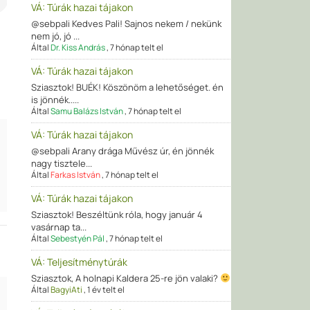
VÁ: Túrák hazai tájakon
@sebpali Kedves Pali! Sajnos nekem / nekünk
nem jó, jó ...
Által
Dr. Kiss András
,
7 hónap telt el
VÁ: Túrák hazai tájakon
Sziasztok! BUÉK! Köszönöm a lehetőséget. én
is jönnék.....
Által
Samu Balázs István
,
7 hónap telt el
l
VÁ: Túrák hazai tájakon
l
@sebpali Arany drága Művész úr, én jönnék
nagy tisztele...
l
Által
Farkas István
,
7 hónap telt el
l
VÁ: Túrák hazai tájakon
Sziasztok! Beszéltünk róla, hogy január 4
vasárnap ta...
Által
Sebestyén Pál
,
7 hónap telt el
VÁ: Teljesítménytúrák
Sziasztok, A holnapi Kaldera 25-re jön valaki?
Által
BagyiAti
,
1 év telt el
l
l