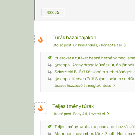
RSS
Túrák hazai tájakon
Utolsó post: Dr. Kiss András
, 7 hónap telt el
Itt azokat a túrákat beszélhetnénk meg, amely
@sebpali Arany drága Művész úr, én jönnék n
Sziasztok! BUÉK! Köszönöm a lehetőséget. én
@sebpali Kedves Pali! Sajnos nekem / nekünk
összes hozzászólás megtekintése
Teljesítménytúrák
Utolsó post: BagyiAti
, 1 év telt el
Teljesítménytúrákkal kapcsolatos hozzászól
Akkor nem november, köszi Zsolti. Nem ma vol