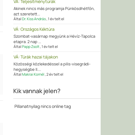
VÁ: Teljesítménytúrák
l
Akinek nincs más programja Pünkösdhétfőn,
l
azt szeretett...
Által
Dr. Kiss András
,
1 év telt el
VÁ: Országos Kéktúra
Szombat-vasárnap megyünk a Hévíz-Tapolca
etapra. 2 nap ...
Által
Papp Zsolt
,
1 év telt el
VÁ: Túrák hazai tájakon
l
Közösségi közlekedéssel a pilis-visegrádi-
l
hegységbe II....
l
Által
Makrai Kornél
,
2 év telt el
l
Kik vannak jelen?
Pillanatnyilag nincs online tag
l