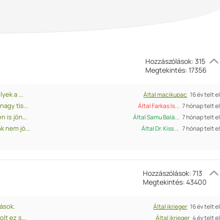
Hozzászólások: 315
Megtekintés: 17356
ek a ...
Által macikupac
16 év telt e
agy tis...
Által Farkas Is...
7 hónap telt e
 is jön...
Által Samu Balá...
7 hónap telt e
 nem jó...
Által Dr. Kiss ...
7 hónap telt e
Hozzászólások: 713
Megtekintés: 43400
ások.
Által ikrieger
16 év telt e
t ez s...
Által ikrieger
4 év telt e