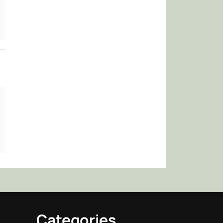
l
l
l
l
l
l
Categories