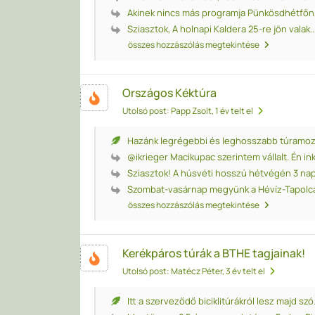
Akinek nincs más programja Pünkösdhétfőn, a
Sziasztok, A holnapi Kaldera 25-re jön valak..
összes hozzászólás megtekintése
Országos Kéktúra
Utolsó post: Papp Zsolt
, 1 év telt el
Hazánk legrégebbi és leghosszabb túramo
@ikrieger Macikupac szerintem vállalt. Én ink
Sziasztok! A húsvéti hosszú hétvégén 3 nap 
Szombat-vasárnap megyünk a Hévíz-Tapolca e
összes hozzászólás megtekintése
Kerékpáros túrák a BTHE tagjainak!
Utolsó post: Matécz Péter
, 3 év telt el
Itt a szerveződő biciklitúrákról lesz majd szó. 