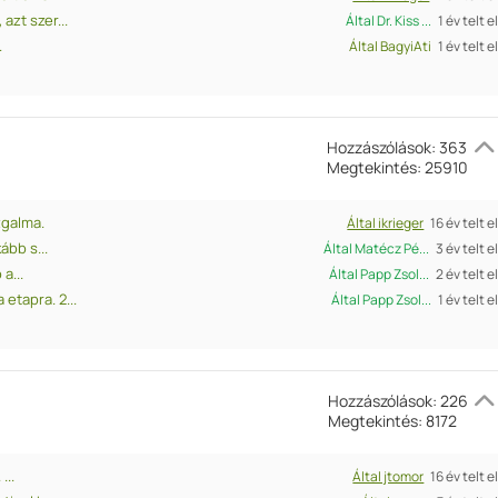
zt szer...
Által Dr. Kiss ...
1 év telt e
.
Által BagyiAti
1 év telt e
Hozzászólások: 363
Megtekintés: 25910
zgalma.
Által ikrieger
16 év telt e
ább s...
Által Matécz Pé...
3 év telt e
a...
Által Papp Zsol...
2 év telt e
tapra. 2...
Által Papp Zsol...
1 év telt e
Hozzászólások: 226
Megtekintés: 8172
...
Által jtomor
16 év telt e