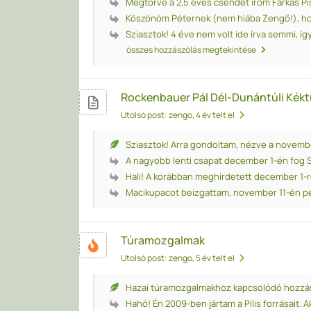
Megtörve a 2,5 éves csendet írom Farkas Pist
Köszönöm Péternek (nem hiába Zengő!), ho
Sziasztok! 4 éve nem volt ide írva semmi, így
összes hozzászólás megtekintése
Rockenbauer Pál Dél-Dunántúli Kékt
Utolsó post: zengo
, 4 év telt el
Sziasztok! Arra gondoltam, nézve a november
A nagyobb lenti csapat december 1-én fog S
Hali! A korábban meghirdetett december 1-re
Macikupacot beizgattam, november 11-én pé
Túramozgalmak
Utolsó post: zengo
, 5 év telt el
Hazai túramozgalmakhoz kapcsolódó hozzás
Hahó! Én 2009-ben jártam a Pilis forrásait. Ak