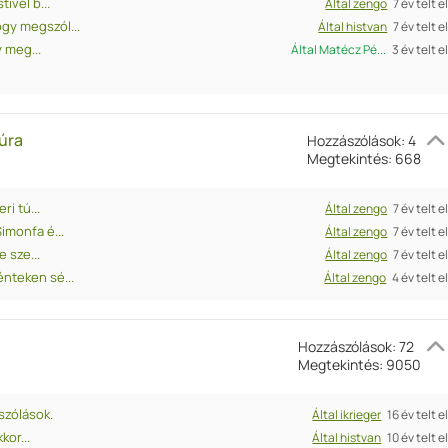
ivel b...
Által zengo
7 év telt e
gy megszól...
Által histvan
7 év telt e
 meg...
Által Matécz Pé...
3 év telt e
úra
Hozzászólások: 4
Megtekintés: 668
i tú...
Által zengo
7 év telt e
imonfa é...
Által zengo
7 év telt e
 sze...
Által zengo
7 év telt e
nteken sé...
Által zengo
4 év telt e
Hozzászólások: 72
Megtekintés: 9050
zólások.
Által ikrieger
16 év telt e
kor...
Által histvan
10 év telt e