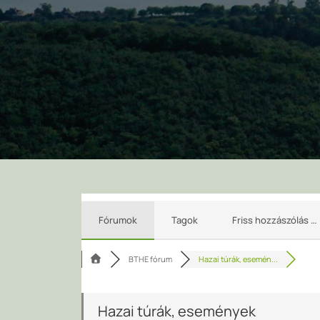
Fórumok
Tagok
Friss hozzászólás …
BTHE fórum
Hazai túrák, esemén...
Hazai túrák, események