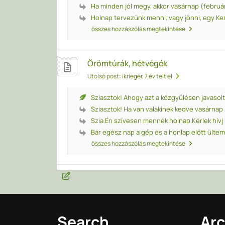
Ha minden jól megy, akkor vasárnap (február 1
Holnap tervezünk menni, vagy jönni, egy Kem
összes hozzászólás megtekintése
Örömtúrák, hétvégék
Utolsó post: ikrieger
, 7 év telt el
Sziasztok! Ahogy azt a közgyűlésen javasolt
Sziasztok! Ha van valakinek kedve vasárnap (0
Szia.Én szívesen mennék holnap.Kérlek hívj 
Bár egész nap a gép és a honlap előtt ültem,
összes hozzászólás megtekintése
Search
Arc