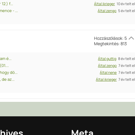
2.) f...
Által ikrieger
10 év telt e
ence - ...
Által zengo
5 év telt e
Hozzászólások: 5
Megtekintés: 813
am é...
Által guttig
8 év telt e
1....
Által zengo
7 év telt e
hogy dö...
Által nene
7 év telt e
 de az...
Által ikrieger
7 év telt e
hives
Meta