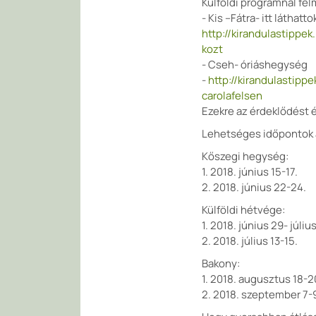
Külföldi programnál fel
- Kis –Fátra- itt láthat
http://kirandulastippek
kozt
- Cseh- óriáshegység
-
http://kirandulastipp
carolafelsen
Ezekre az érdeklődést é
Lehetséges időpontok a
Kőszegi hegység:
1. 2018. június 15-17.
2. 2018. június 22-24.
Külföldi hétvége:
1. 2018. június 29- július
2. 2018. július 13-15.
Bakony:
1. 2018. augusztus 18-2
2. 2018. szeptember 7-