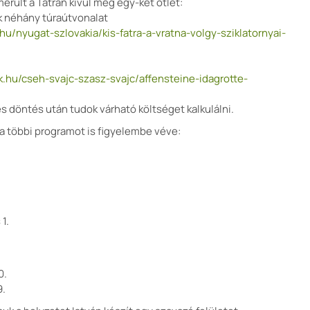
merült a Tátrán kívül még egy-két ötlet:
tok néhány túraútvonalat
.hu/nyugat-szlovakia/kis-fatra-a-vratna-volgy-sziklatornyai-
ek.hu/cseh-svajc-szasz-svajc/affensteine-idagrotte-
s döntés után tudok várható költséget kalkulálni.
 többi programot is figyelembe véve:
 1.
0.
9.