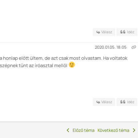
Válasz
Idéz
2020.01.05. 18:05
a honlap előtt ültem, de azt csak most olvastam. Ha voltatok
 szépnek tűnt az íróasztal mellől
Válasz
Idéz
Előző téma
Következő téma