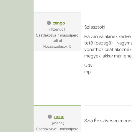
zengo
Sziasztok!
(@zengo)
Csatlakozva: 1 másodperc
Ha van valakinek kedve
telt el
tető (pezsgő) - Nagymar
Hozzászólások: 0
vonathoz csatlakoznék V
megyek, akkor már lehe
Üdv:
mp
nene
Szia.Én szívesen menné
(@nene)
Csatlakozva: 1 másodperc