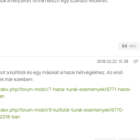
k a helyzetet István készít egy szavazó felületet.
Idéz
2018.02.22. 15:38
ot a külföldi és egy másikat a hazai hétvégékhez. Az első
ek már ezekben:
ndex.php/forum-mobil/7-hazai-turak-esemenyek/6771-hazai-
an
ndex.php/forum-mobil/9-kulfoldi-turak-esemenyek/6770-
-2018-ban