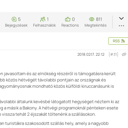
5
1
0
811
Bejegyzések
Felhasználók
Reactions
Megtekintés
RSS
2018.02.17. 22:12
[#31]
n javasoltam és az elnökség részéről is támogatásra került
bb közös hétvégét távolabbi pontjain az országnak és
agyományosnak mondható közös külföldi kiruccanásunk is
távolabbi általunk kevésbé látogatott hegységet néztem ki az
g a másik a Bakony. A hétvégi programoknál pénteken esete
 vissza tehát 2 éjszakát töltenénk a szállásokon.
n turistákra szakosodott szállás hely, amely a nagyobb