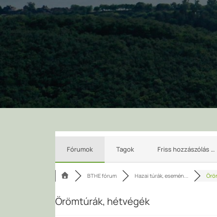
Fórumok
Tagok
Friss hozzászólás …
BTHE fórum
Hazai túrák, esemén...
Öröm
Örömtúrák, hétvégék