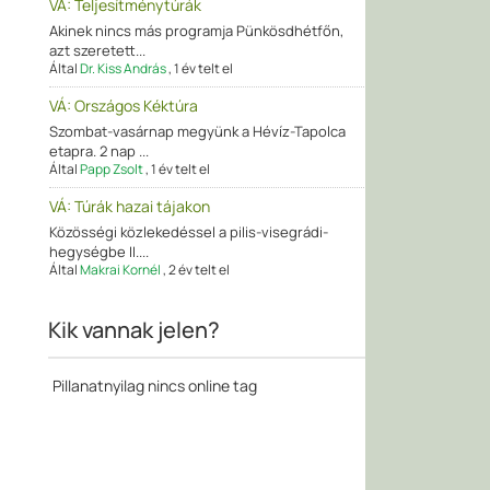
VÁ: Teljesítménytúrák
Akinek nincs más programja Pünkösdhétfőn,
azt szeretett...
Által
Dr. Kiss András
,
1 év telt el
VÁ: Országos Kéktúra
Szombat-vasárnap megyünk a Hévíz-Tapolca
etapra. 2 nap ...
Által
Papp Zsolt
,
1 év telt el
VÁ: Túrák hazai tájakon
Közösségi közlekedéssel a pilis-visegrádi-
hegységbe II....
Által
Makrai Kornél
,
2 év telt el
Kik vannak jelen?
Pillanatnyilag nincs online tag