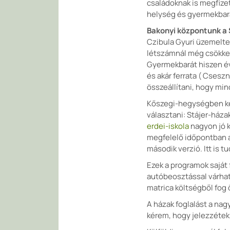
családoknak is megfize
helység és gyermekbar
Bakonyi központunk a
Czibula Gyuri üzemeltet
létszámnál még csökken
Gyermekbarát hiszen év
és akár ferrata ( Csesz
összeállítani, hogy mi
Kőszegi-hegységben két
választani: Stájer-háza
erdei-iskola
nagyon jó k
megfelelő időpontban 
második verzió. Itt is t
Ezek a programok saját
autóbeosztással várható
matrica költségből fog 
A házak foglalást a na
kérem, hogy jelezzétek