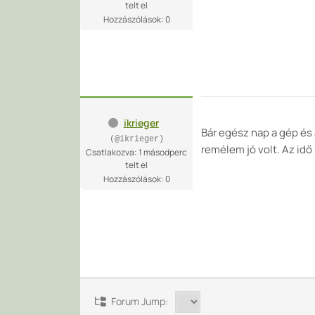
telt el
Hozzászólások: 0
ikrieger
Bár egész nap a gép és 
(@ikrieger)
remélem jó volt. Az idő
Csatlakozva: 1 másodperc
telt el
Hozzászólások: 0
Forum Jump: