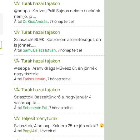
VÁ: Túrák hazai tájakon
@sebpali Kedves Pali! Sajnos nekem / nekünk
nem jó, jó ...
Által
Dr. Kiss András
,
7 hónap telt el
VÁ: Túrák hazai tájakon
Sziasztok! BUÉK! Köszönöm a lehetőséget. én
is jönnék.....
Által
Samu Balázs István
,
7 hónap telt el
VÁ: Túrák hazai tájakon
@sebpali Arany drága Művész úr, én jönnék
nagy tisztele...
Által
Farkas István
,
7 hónap telt el
VÁ: Túrák hazai tájakon
Sziasztok! Beszéltünk róla, hogy január 4
vasárnap ta...
Által
Sebestyén Pál
,
7 hónap telt el
VÁ: Teljesítménytúrák
Sziasztok, A holnapi Kaldera 25-re jön valaki?
Által
BagyiAti
,
1 év telt el