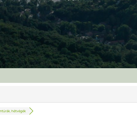
túrák, hétvégék