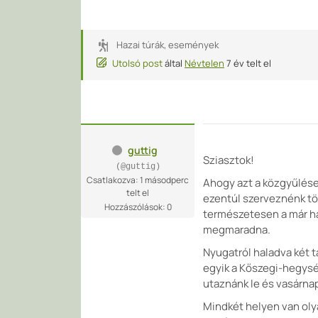
Hazai túrák, események
Utolsó post
által
Névtelen
7 év telt el
guttig
Sziasztok!
(@guttig)
Csatlakozva: 1 másodperc
Ahogy azt a közgyűlése
telt el
ezentúl szerveznénk tö
Hozzászólások: 0
természetesen a már h
megmaradna.
Nyugatról haladva két 
egyik a Kőszegi-hegysé
utaznánk le és vasárnap
Mindkét helyen van olya