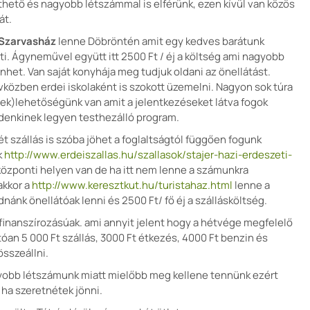
thető és nagyobb létszámmal is elférünk, ezen kívül van közös
át.
 Szarvasház
lenne Döbröntén amit egy kedves barátunk
i. Ágyneművel együtt itt 2500 Ft / éj a költség ami nagyobb
het. Van saját konyhája meg tudjuk oldani az önellátást.
közben erdei iskolaként is szokott üzemelni. Nagyon sok túra
nek)lehetőségünk van amit a jelentkezéseket látva fogok
ndenkinek legyen testhezálló program.
 szállás is szóba jöhet a foglaltságtól függően fogunk
k
http://www.erdeiszallas.hu/szallasok/stajer-hazi-erdeszeti-
özponti helyen van de ha itt nem lenne a számunkra
akkor a
http://www.keresztkut.hu/turistahaz.html
lenne a
udnánk önellátóak lenni és 2500 Ft/ fő éj a szállásköltség.
 finanszírozásúak. ami annyit jelent hogy a hétvége megfelelő
an 5 000 Ft szállás, 3000 Ft étkezés, 4000 Ft benzin és
összeállni.
gyobb létszámunk miatt mielőbb meg kellene tennünk ezért
 ha szeretnétek jönni.