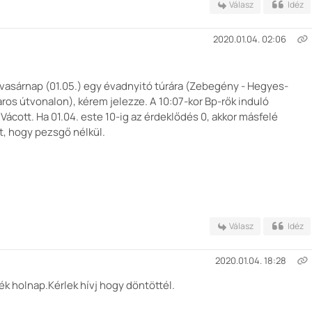
Válasz
Idéz
2020.01.04. 02:06
 vasárnap (01.05.) egy évadnyitó túrára (Zebegény - Hegyes-
os útvonalon), kérem jelezze. A 10:07-kor Bp-rők induló
ácott. Ha 01.04. este 10-ig az érdeklődés 0, akkor másfelé
t, hogy pezsgő nélkül.
Válasz
Idéz
2020.01.04. 18:28
k holnap.Kérlek hívj hogy döntöttél.