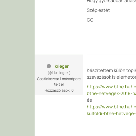
Hogy gyorsabban átlássu
Szép estét
GG
ikrieger
Készítettem külön topik
(@ikrieger)
szavazások is elérhető
Csatlakozva: 1 másodperc
telt el
https://www.bthe.hu/i
Hozzászólások: 0
bthe-hetvegek-2018-b
és
https://www.bthe.hu/i
kulfoldi-bthe-hetvege