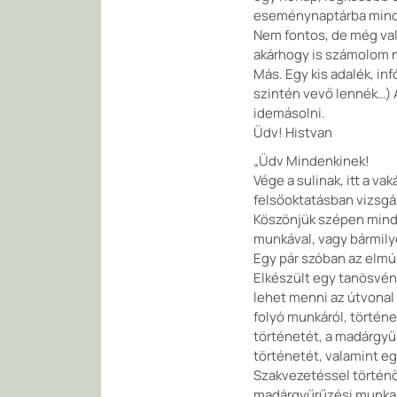
eseménynaptárba mind
Nem fontos, de még val
akárhogy is számolom ne
Más. Egy kis adalék, in
szintén vevő lennék…) 
idemásolni.
Üdv! Histvan
„Üdv Mindenkinek!
Vége a sulinak, itt a v
felsőoktatásban vizsgá
Köszönjük szépen minda
munkával, vagy bármil
Egy pár szóban az elmúl
Elkészült egy tanösvény
lehet menni az útvonal m
folyó munkáról, történ
történetét, a madárgyűr
történetét, valamint e
Szakvezetéssel történő 
madárgyűrűzési munka me