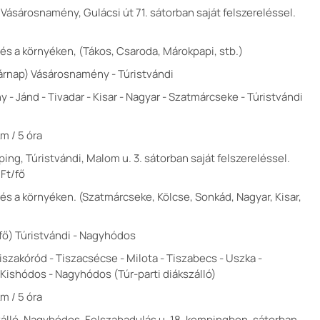
 Vásárosnamény, Gulácsi út 71. sátorban saját felszereléssel.
és a környéken, (Tákos, Csaroda, Márokpapi, stb.)
asárnap) Vásárosnamény - Túristvándi
- Jánd - Tivadar - Kisar - Nagyar - Szatmárcseke - Túristvándi
m / 5 óra
ing, Túristvándi, Malom u. 3. sátorban saját felszereléssel.
 Ft/fő
s a környéken. (Szatmárcseke, Kölcse, Sonkád, Nagyar, Kisar,
étfő) Túristvándi - Nagyhódos
Tiszakóród - Tiszacsécse - Milota - Tiszabecs - Uszka -
 Kishódos - Nagyhódos (Túr-parti diákszálló)
m / 5 óra
szálló, Nagyhódos, Felszabadulás u. 18. kempingben, sátorban