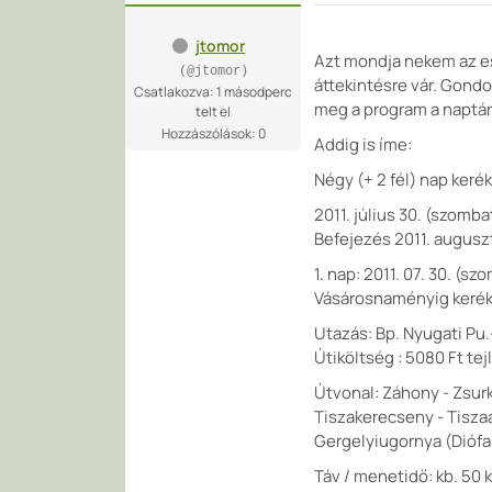
jtomor
Azt mondja nekem az e
(@jtomor)
áttekintésre vár. Gondo
Csatlakozva: 1 másodperc
meg a program a naptá
telt el
Hozzászólások: 0
Addig is íme:
Négy (+ 2 fél) nap keré
2011. július 30. (szomba
Befejezés 2011. auguszt
1. nap: 2011. 07. 30. (
Vásárosnaményig kerékp
Utazás: Bp. Nyugati Pu.
Útiköltség : 5080 Ft tej
Útvonal: Záhony - Zsurk
Tiszakerecseny - Tisza
Gergelyiugornya (Dióf
Táv / menetidő: kb. 50 k