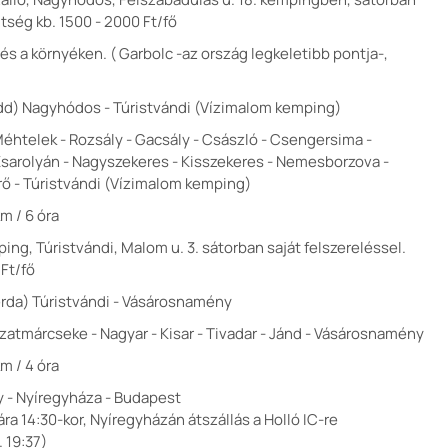
ltség kb. 1500 - 2000 Ft/fő
s a környéken. ( Garbolc -az ország legkeletibb pontja-,
kedd) Nagyhódos - Túristvándi (Vízimalom kemping)
éhtelek - Rozsály - Gacsály - Császló - Csengersima -
Zsarolyán - Nagyszekeres - Kisszekeres - Nemesborzova -
ő - Túristvándi (Vízimalom kemping)
m / 6 óra
ing, Túristvándi, Malom u. 3. sátorban saját felszereléssel.
 Ft/fő
szerda) Túristvándi - Vásárosnamény
Szatmárcseke - Nagyar - Kisar - Tivadar - Jánd - Vásárosnamény
m / 4 óra
 - Nyíregyháza - Budapest
ra 14:30-kor, Nyíregyházán átszállás a Holló IC-re
 19:37)