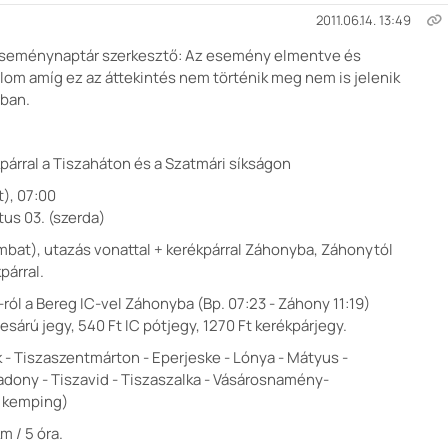
2011.06.14. 13:49
seménynaptár szerkesztő: Az esemény elmentve és
lom amíg ez az áttekintés nem történik meg nem is jelenik
rban.
kpárral a Tiszaháton és a Szatmári síkságon
t), 07:00
us 03. (szerda)
szombat), utazás vonattal + kerékpárral Záhonyba, Záhonytól
árral.
-ról a Bereg IC-vel Záhonyba (Bp. 07:23 - Záhony 11:19)
lesárú jegy, 540 Ft IC pótjegy, 1270 Ft kerékpárjegy.
 - Tiszaszentmárton - Eperjeske - Lónya - Mátyus -
adony - Tiszavid - Tiszaszalka - Vásárosnamény-
a kemping)
m / 5 óra.