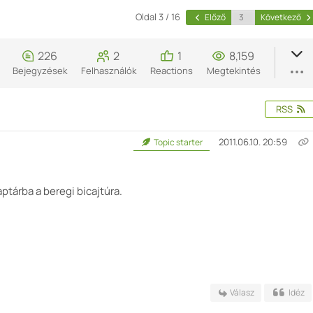
Oldal 3 / 16
Előző
Következő
226
2
1
8,159
Bejegyzések
Felhasználók
Reactions
Megtekintés
RSS
2011.06.10. 20:59
Topic starter
tárba a beregi bicajtúra.
Válasz
Idéz