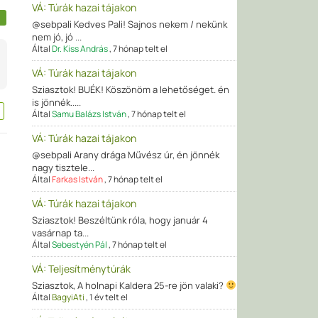
VÁ: Túrák hazai tájakon
@sebpali Kedves Pali! Sajnos nekem / nekünk
nem jó, jó ...
Által
Dr. Kiss András
,
7 hónap telt el
VÁ: Túrák hazai tájakon
Sziasztok! BUÉK! Köszönöm a lehetőséget. én
is jönnék.....
Által
Samu Balázs István
,
7 hónap telt el
VÁ: Túrák hazai tájakon
@sebpali Arany drága Művész úr, én jönnék
nagy tisztele...
Által
Farkas István
,
7 hónap telt el
VÁ: Túrák hazai tájakon
Sziasztok! Beszéltünk róla, hogy január 4
vasárnap ta...
Által
Sebestyén Pál
,
7 hónap telt el
VÁ: Teljesítménytúrák
Sziasztok, A holnapi Kaldera 25-re jön valaki?
Által
BagyiAti
,
1 év telt el