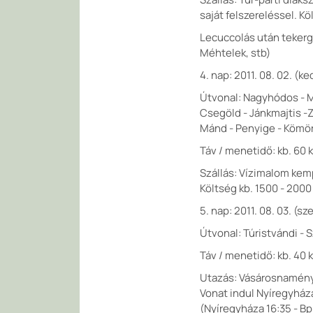
saját felszereléssel. Kö
Lecuccolás után tekergé
Méhtelek, stb)
4. nap: 2011. 08. 02. (
Útvonal: Nagyhódos - M
Csegöld - Jánkmajtis -
Mánd - Penyige - Kömör
Táv / menetidő: kb. 60 k
Szállás: Vízimalom kemp
Költség kb. 1500 - 2000
5. nap: 2011. 08. 03. (
Útvonal: Túristvándi - 
Táv / menetidő: kb. 40 k
Utazás: Vásárosnamény
Vonat indul Nyíregyházá
(Nyíregyháza 16:35 - Bp.