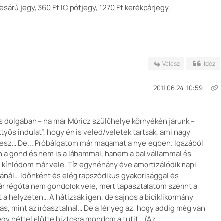
esárú jegy, 360 Ft IC pótjegy, 1270 Ft kerékpárjegy.
Válasz
Idéz
2011.06.24. 10:59
s dolgában – ha már Móricz szülőhelye környékén járunk –
yös indulat”, hogy én is veled/veletek tartsak, ami nagy
 lesz… De... Próbálgatom már magamat a nyeregben. Igazából
an a gond és nem is a lábammal, hanem a bal vállammal és
kínlódom már vele. Tíz egynéhány éve amortizálódik napi
ránál… Időnként és elég rapszódikus gyakorisággal és
ár régóta nem gondolok vele, mert tapasztalatom szerint a
tt a helyzeten… A hátizsák igen, de sajnos a biciklikormány
ás, mint az íróasztalnál… De a lényeg az, hogy addig még van
gy héttel előtte biztosra mondom a tutit… (Az