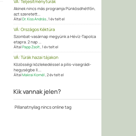
VÁ: Teljesítménytúrák
Akinek nincs más programja Pünkösdhétfőn,
azt szeretett...
Által
Dr. Kiss András
,
1 év telt el
VÁ: Országos Kéktúra
Szombat-vasárnap megyünk a Hévíz-Tapolca
etapra. 2 nap ...
Által
Papp Zsolt
,
1 év telt el
VÁ: Túrák hazai tájakon
Közösségi közlekedéssel a pilis-visegrádi-
hegységbe II....
Által
Makrai Kornél
,
2 év telt el
Kik vannak jelen?
Pillanatnyilag nincs online tag