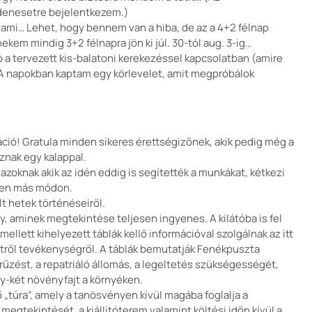
enesetre bejelentkezem.)
ami… Lehet, hogy bennem van a hiba, de az a 4+2 félnap
kem mindig 3+2 félnapra jön ki júl. 30-tól aug. 3-ig…
fó a tervezett kis-balatoni kerekezéssel kapcsolatban (amire
A napokban kaptam egy körlevelet, amit megpróbálok
akáció! Gratula minden sikeres érettségizőnek, akik pedig még a
znak egy kalappal.
zoknak akik az idén eddig is segítették a munkákat, kétkezi
yen más módon.
t hetek történéseiről.
, aminek megtekintése teljesen ingyenes. A kilátóba is fel
ellett kihelyezett táblák kellő információval szolgálnak az itt
etről tevékenységről. A táblák bemutatják Fenékpuszta
űzést, a repatriáló állomás, a legeltetés szükségességét,
gy-két növényfajt a környéken.
„túra”, amely a tanösvényen kívül magába foglalja a
gtekintését, a kiállítóterem valamint költési időn kívül a