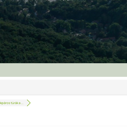
kpáros túrák a ...