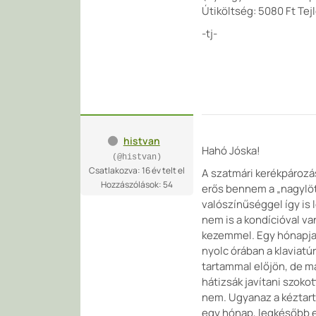
Útiköltség: 5080 Ft Tejl
-tj-
histvan
Hahó Jóska!
(@histvan)
Csatlakozva: 16 év telt el
A szatmári kerékpározá
Hozzászólások: 54
erős bennem a „nagylött
valószínűséggel így is
nem is a kondícióval v
kezemmel. Egy hónapja 
nyolc órában a klaviatú
tartammal előjön, de m
hátizsák javítani szoko
nem. Ugyanaz a kéztart
egy hónap, legkésőbb e