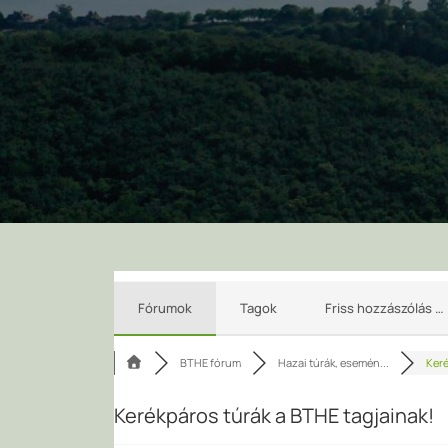
Fórumok
Tagok
Friss hozzászólás …
BTHE fórum
Hazai túrák, esemén...
Keré
Kerékpáros túrák a BTHE tagjainak!