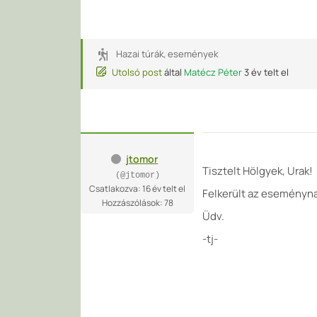
Hazai túrák, események
Utolsó post
által
Matécz Péter
3 év telt el
jtomor
Tisztelt Hölgyek, Urak!
(@jtomor)
Csatlakozva: 16 év telt el
Felkerült az eseménynap
Hozzászólások: 78
Üdv.
-tj-