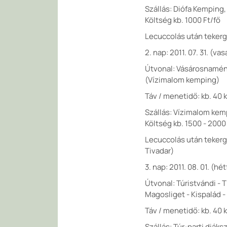
Szállás: Diófa Kemping,
Költség kb. 1000 Ft/fő
Lecuccolás után tekerg
2. nap: 2011. 07. 31. (v
Útvonal: Vásárosnamény 
(Vízimalom kemping)
Táv / menetidő: kb. 40 k
Szállás: Vízimalom kemp
Költség kb. 1500 - 2000
Lecuccolás után tekergé
Tivadar)
3. nap: 2011. 08. 01. (h
Útvonal: Túristvándi - 
Magosliget - Kispalád -
Táv / menetidő: kb. 40 k
Szállás: Túr-parti diák