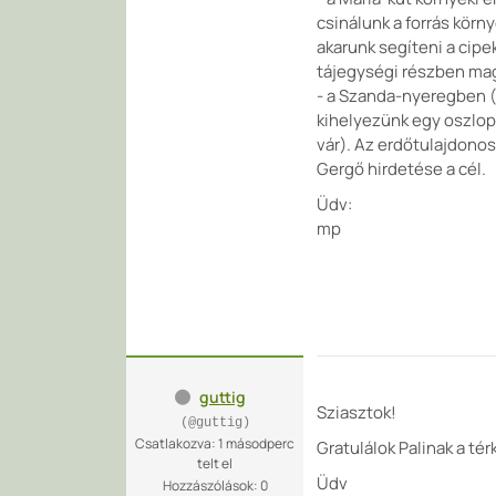
csinálunk a forrás kör
akarunk segíteni a cipe
tájegységi részben ma
- a Szanda-nyeregben (K
kihelyezünk egy oszlopo
vár). Az erdőtulajdono
Gergő hirdetése a cél.
Üdv:
mp
guttig
Sziasztok!
(@guttig)
Csatlakozva: 1 másodperc
Gratulálok Palinak a té
telt el
Üdv
Hozzászólások: 0