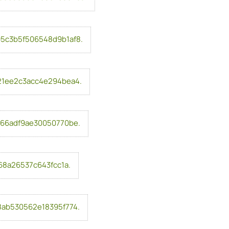
5c3b5f506548d9b1af8.
1ee2c3acc4e294bea4.
66adf9ae30050770be.
68a26537c643fcc1a.
ab530562e18395f774.