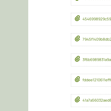
4546998929c59
7945f1409b8db2
3f6b6989831a9a
fddee1210611eff
41a7a56032aed8