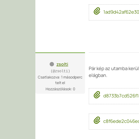
1ad9d42af62e30
zsolti
Pár kép az utamba kerül
(@zsolti)
elágban.
Csatlakozva: 1 másodperc
telt el
Hozzászólások: 0
d8733b7cd526f1c
c8f6ede2c046ed