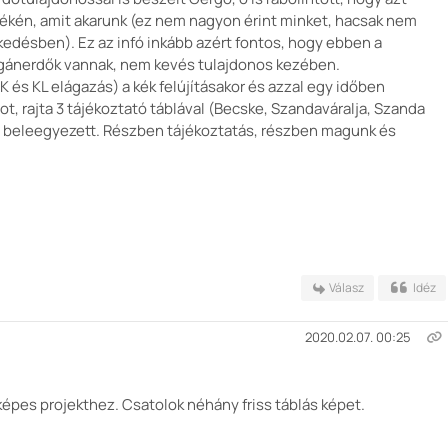
nyékén, amit akarunk (ez nem nagyon érint minket, hacsak nem
kedésben). Ez az infó inkább azért fontos, hogy ebben a
gánerdők vannak, nem kevés tulajdonos kezében.
 és KL elágazás) a kék felújításakor és azzal egy időben
t, rajta 3 tájékoztató táblával (Becske, Szandaváralja, Szanda
s beleegyezett. Részben tájékoztatás, részben magunk és
Válasz
Idéz
2020.02.07. 00:25
rképes projekthez. Csatolok néhány friss táblás képet.