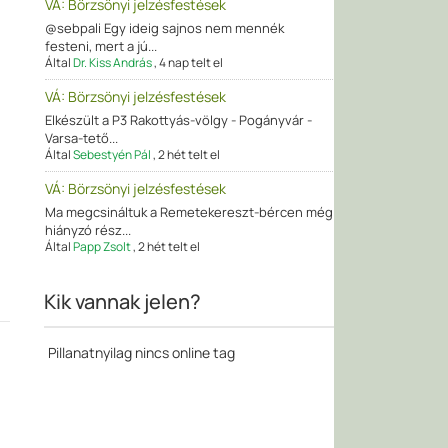
VÁ: Börzsönyi jelzésfestések
@sebpali Egy ideig sajnos nem mennék
festeni, mert a jú...
Által
Dr. Kiss András
,
4 nap telt el
VÁ: Börzsönyi jelzésfestések
Elkészült a P3 Rakottyás-völgy - Pogányvár -
Varsa-tető...
Által
Sebestyén Pál
,
2 hét telt el
VÁ: Börzsönyi jelzésfestések
Ma megcsináltuk a Remetekereszt-bércen még
hiányzó rész...
Által
Papp Zsolt
,
2 hét telt el
Kik vannak jelen?
Pillanatnyilag nincs online tag