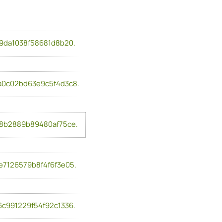
9da1038f58681d8b20.
0c02bd63e9c5f4d3c8.
8b2889b89480af75ce.
7126579b8f4f6f3e05.
c991229f54f92c1336.