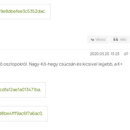
9e8dbefee3c5352dac.
Válasz
Idéz
2020.03.23. 13:23
ő oszlopokról. Nagy-Kő-hegy csúcsán és kicsivel lejjebb, a K+
dfa12ae1a013471ba.
8be4fff9ac6f7a6ac0.