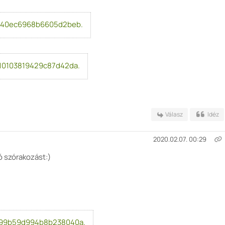
340ec6968b6605d2beb.
0103819429c87d42da.
Válasz
Idéz
2020.02.07. 00:29
ó szórakozást:)
99b59d994b8b238040a.