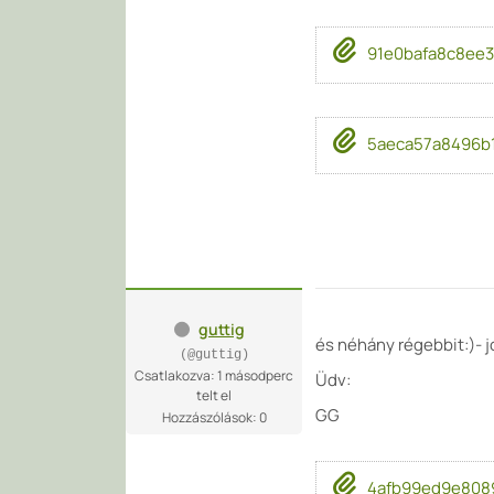
91e0bafa8c8ee
5aeca57a8496b1
guttig
és néhány régebbit:)- j
(@guttig)
Csatlakozva: 1 másodperc
Üdv:
telt el
GG
Hozzászólások: 0
4afb99ed9e808