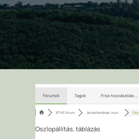
Fórumok
Tagok
Friss hozzászólás …
BTHE fórum
Jelzésfestések, mun...
Oszl
Oszlopállítás, táblázás