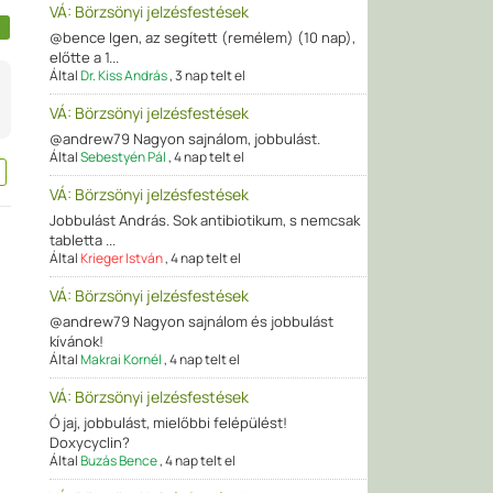
VÁ: Börzsönyi jelzésfestések
@bence Igen, az segített (remélem) (10 nap),
előtte a 1...
Által
Dr. Kiss András
,
3 nap telt el
VÁ: Börzsönyi jelzésfestések
@andrew79 Nagyon sajnálom, jobbulást.
Által
Sebestyén Pál
,
4 nap telt el
VÁ: Börzsönyi jelzésfestések
Jobbulást András. Sok antibiotikum, s nemcsak
tabletta ...
Által
Krieger István
,
4 nap telt el
VÁ: Börzsönyi jelzésfestések
@andrew79 Nagyon sajnálom és jobbulást
kívánok!
Által
Makrai Kornél
,
4 nap telt el
VÁ: Börzsönyi jelzésfestések
Ó jaj, jobbulást, mielőbbi felépülést!
Doxycyclin?
Által
Buzás Bence
,
4 nap telt el