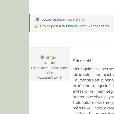
Jelzésfestések, munkatúrák
Utolsó post
által
Matécz Péter
6 hónap telt el
zengo
Sziasztok!
(@zengo)
Csatlakozva: 1 másodperc
Már fogalmam sincs hova
telt el
ide is való), mert újabb 
Hozzászólások: 0
- a Szanda alatti pihenő
nekünk kell megcsinálni
állításkor kell némi se
szkennelve olyan anyag
(település és vár) meg
mérete kell, hogy a kere
- a Mária-kút környéki e