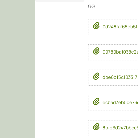
GG
0d248faf68eb5f
99780ba1038c2a
dbe6b15c103317
ecbad7eb0be73e
8bfe6d247bbcc6