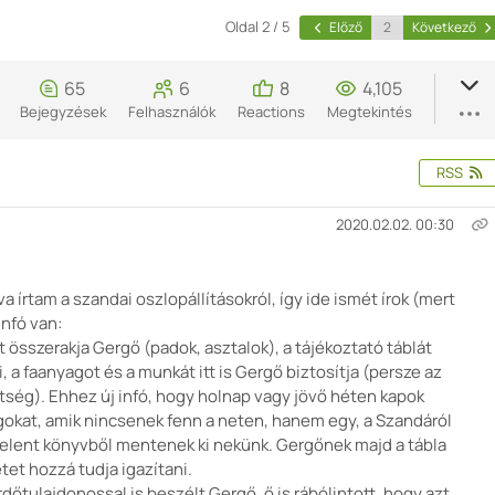
Oldal 2 / 5
Előző
Következő
65
6
8
4,105
Bejegyzések
Felhasználók
Reactions
Megtekintés
RSS
2020.02.02. 00:30
 írtam a szandai oszlopállításokról, így ide ismét írok (mert
infó van:
t összerakja Gergő (padok, asztalok), a tájékoztató táblát
, a faanyagot és a munkát itt is Gergő biztosítja (persze az
gítség). Ehhez új infó, hogy holnap vagy jövő héten kapok
okat, amik nincsenek fenn a neten, hanem egy, a Szandáról
jelent könyvből mentenek ki nekünk. Gergőnek majd a tábla
tet hozzá tudja igazítani.
rdőtulajdonossal is beszélt Gergő, ő is rábólintott, hogy azt