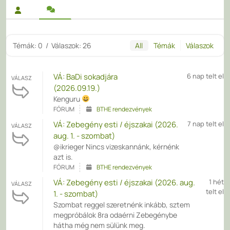
Témák: 0
/
Válaszok: 26
All
Témák
Válaszok
VÁ: BaDi sokadjára
6 nap telt el
VÁLASZ
(2026.09.19.)
Kenguru
FÓRUM
BTHE rendezvények
VÁ: Zebegény esti / éjszakai (2026.
7 nap telt el
VÁLASZ
aug. 1. - szombat)
@ikrieger Nincs vizeskannánk, kérnénk
azt is.
FÓRUM
BTHE rendezvények
VÁ: Zebegény esti / éjszakai (2026. aug.
1 hét
VÁLASZ
telt el
1. - szombat)
Szombat reggel szeretnénk inkább, sztem
megpróbálok 8ra odaérni Zebegénybe
hátha még nem sülünk meg.