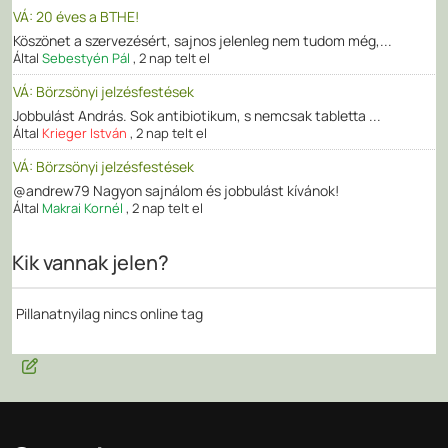
VÁ: 20 éves a BTHE!
Köszönet a szervezésért, sajnos jelenleg nem tudom még,...
Által
Sebestyén Pál
,
2 nap telt el
VÁ: Börzsönyi jelzésfestések
Jobbulást András. Sok antibiotikum, s nemcsak tabletta ...
Által
Krieger István
,
2 nap telt el
VÁ: Börzsönyi jelzésfestések
@andrew79 Nagyon sajnálom és jobbulást kívánok!
Által
Makrai Kornél
,
2 nap telt el
Kik vannak jelen?
Pillanatnyilag nincs online tag