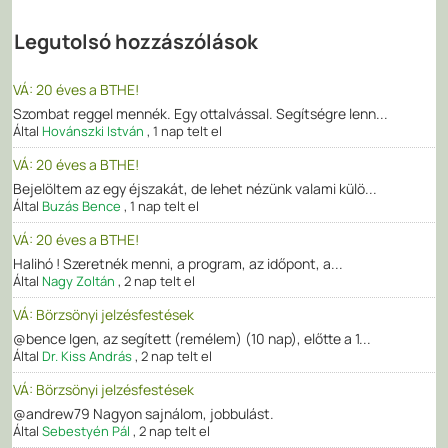
Legutolsó hozzászólások
VÁ: 20 éves a BTHE!
Szombat reggel mennék. Egy ottalvással. Segítségre lenn...
Által
Hovánszki István
,
1 nap telt el
VÁ: 20 éves a BTHE!
Bejelöltem az egy éjszakát, de lehet nézünk valami külö...
Által
Buzás Bence
,
1 nap telt el
VÁ: 20 éves a BTHE!
Halihó ! Szeretnék menni, a program, az időpont, a...
Által
Nagy Zoltán
,
2 nap telt el
VÁ: Börzsönyi jelzésfestések
@bence Igen, az segített (remélem) (10 nap), előtte a 1...
Által
Dr. Kiss András
,
2 nap telt el
VÁ: Börzsönyi jelzésfestések
@andrew79 Nagyon sajnálom, jobbulást.
Által
Sebestyén Pál
,
2 nap telt el