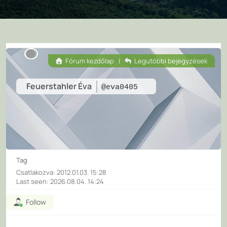
Fórum kezdőlap
|
Legutóbbi bejegyzések
Feuerstahler Éva
@eva0405
Tag
Csatlakozva: 2012.01.03. 15:28
Last seen: 2026.08.04. 14:24
Follow