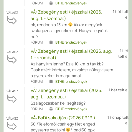
FÓRUM
BTHE rendezvények
VÁ: Zebegény esti / éjszakai (2026.
1 hét telt
VÁLASZ
el
aug. 1. - szombat)
ok, rendben a 13 km
Akkor megyünk
szalagozni a gyerekekkel. Hányra legyünk
hol?
FÓRUM
BTHE rendezvények
VÁ: Zebegény esti / éjszakai (2026. aug.
1 hét
VÁLASZ
telt el
1. - szombat)
Az hány km lenne? Ez a 10 km-s táv kb?
Csak azért kérdezem, m valószínűleg viszem
a gyerekeket is magammal.
FÓRUM
BTHE rendezvények
VÁ: Zebegény esti / éjszakai (2026.
1 hét telt el
VÁLASZ
aug. 1. - szombat)
Szalagozásban kell segítség?
FÓRUM
BTHE rendezvények
VÁ: BaDi sokadjára (2026.09.19.)
1 hónap telt
VÁLASZ
el
50 /Telefonról csak egy filet enged
egyszerre csatolni
/ badi50.gpx