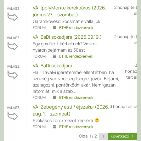
VÁ: IpolyMente kerékpáros (2026.
2 hónap telt
VÁLASZ
el
június 27. - szombat)
Garamkövesdi kocsmát elvállaljuk.
FÓRUM
BTHE rendezvények
VÁ: BaDi sokadjára (2026.09.19.)
2 hónap telt
VÁLASZ
el
Egy gpx file-t kérhetnék? Vmikor
nyáron bejárnám az 50est.
FÓRUM
BTHE rendezvények
VÁ: BaDi sokadjára
3
VÁLASZ
hónap
Hali! Tavalyi ígéretemmel ellentétben, ha
telt el
szükség van vhol segítségre, jövök. Bejárni,
szalagozni, pontőrködni akár. Nem igazán
látom át, mik a szab...
FÓRUM
BTHE rendezvények
VÁ: Zebegény esti / éjszakai (2026.
3 hónap telt el
VÁLASZ
aug. 1. - szombat)
Szokásos Törökmezőt kérnénk
FÓRUM
BTHE rendezvények
Oldal 1 / 2
Következő