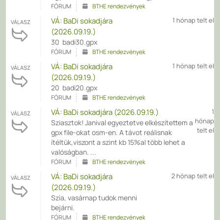
FÓRUM
BTHE rendezvények
VÁ: BaDi sokadjára
1 hónap telt el
VÁLASZ
(2026.09.19.)
30 badi30.gpx
FÓRUM
BTHE rendezvények
VÁ: BaDi sokadjára
1 hónap telt el
VÁLASZ
(2026.09.19.)
20 badi20.gpx
FÓRUM
BTHE rendezvények
VÁ: BaDi sokadjára (2026.09.19.)
1
VÁLASZ
hónap
Sziasztok! Janival egyeztetve elkészítettem a
telt el
gpx file-okat osm-en. A távot reálisnak
ítéltük,viszont a szint kb 15%al több lehet a
valóságban. ...
FÓRUM
BTHE rendezvények
VÁ: BaDi sokadjára
2 hónap telt el
VÁLASZ
(2026.09.19.)
Szia, vasárnap tudok menni
bejárni.
FÓRUM
BTHE rendezvények